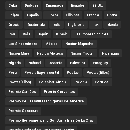
Cuba
Diidxazá
Dinamarca
Ecuador
EE.UU.
Egipto
España
Europa
Filipinas
Francia
Ghana
Grecia
Guatemala
India
Inglaterra
Irak
Irlanda
Irán
Italia
Japón
Kuwait
Las Imprescindibles
Las Sinsombrero
México
Nación Mapuche
Nación Maya
Nación Mixteca
Nación Tsotsil
Nicaragua
Nigeria
Náhuatl
Oceanía
Palestina
Paraguay
Perú
Poesía Experimental
Poetas
Poetas(Elles)
Poetas(Ellos)
Poiesis/ποίησις
Polonia
Portugal
Premio Camões
Premio Cervantes
Premio De Literaturas Indígenas De América
Premio Goncourt
Premio Iberoamericano Sor Juana Inés De La Cruz
Premio Nacional De Las Letras(España)