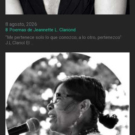
8 agosto, 2026
8 Poemas de Jeannette L. Clariond
"Me pertenece solo lo que conozco; a lo otro, pertenezco"
J.L.Clariol El …