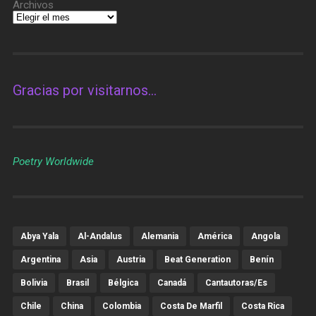
Archivos
Gracias por visitarnos…
Poetry Worldwide
Abya Yala
Al-Andalus
Alemania
América
Angola
Argentina
Asia
Austria
Beat Generation
Benín
Bolivia
Brasil
Bélgica
Canadá
Cantautoras/es
Chile
China
Colombia
Costa De Marfil
Costa Rica