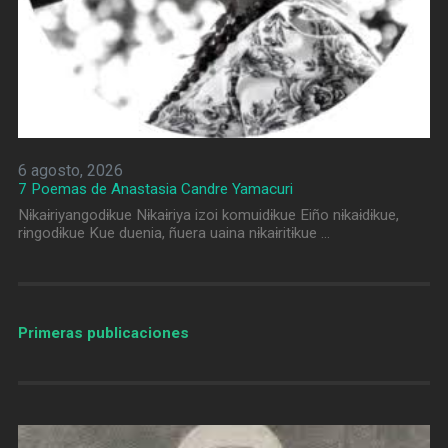
6 agosto, 2026
7 Poemas de Anastasia Candre Yamacuri
Nɨkaɨriyangodɨkue Nɨkaɨriya izoi komuidɨkue Eiño nɨkaɨdɨkue,
rɨngodɨkue Kue duenia, ñuera uaina nɨkaɨritɨkue …
Primeras publicaciones