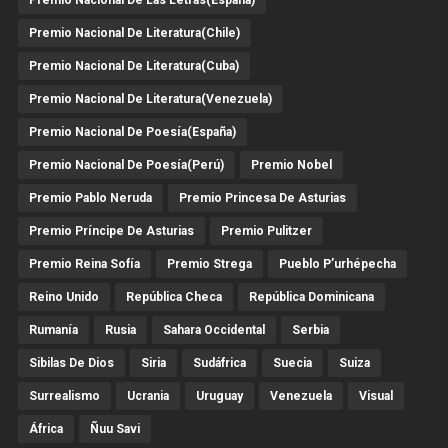
Premio Nacional De Literatura(Chile)
Premio Nacional De Literatura(Cuba)
Premio Nacional De Literatura(Venezuela)
Premio Nacional De Poesía(España)
Premio Nacional De Poesía(Perú)
Premio Nobel
Premio Pablo Neruda
Premio Princesa De Asturias
Premio Príncipe De Asturias
Premio Pulitzer
Premio Reina Sofía
Premio Strega
Pueblo P’urhépecha
Reino Unido
República Checa
República Dominicana
Rumanía
Rusia
Sahara Occidental
Serbia
Sibilas De Dios
Siria
Sudáfrica
Suecia
Suiza
Surrealismo
Ucrania
Uruguay
Venezuela
Visual
África
Ñuu Savi