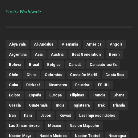
Poetry Worldwide
Abya Yala
Al-Andalus
Alemania
América
Angola
Argentina
Asia
Austria
Beat Generation
Benín
Bolivia
Brasil
Bélgica
Canadá
Cantautoras/es
Chile
China
Colombia
Costa De Marfil
Costa Rica
Cuba
Diidxazá
Dinamarca
Ecuador
EE.UU.
Egipto
España
Europa
Filipinas
Francia
Ghana
Grecia
Guatemala
India
Inglaterra
Irak
Irlanda
Irán
Italia
Japón
Kuwait
Las Imprescindibles
Las Sinsombrero
México
Nación Mapuche
Nación Maya
Nación Mixteca
Nación Tsotsil
Nicaragua