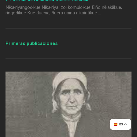
Nɨkaɨriyangodɨkue Nɨkaɨriya izoi komuidɨkue Eiño nɨkaɨdɨkue,
rɨngodɨkue Kue duenia, ñuera uaina nɨkaɨritɨkue …
Primeras publicaciones
ES