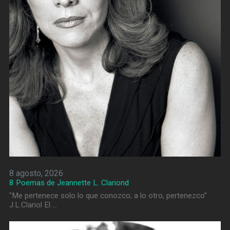
8 agosto, 2026
8 Poemas de Jeannette L. Clariond
"Me pertenece solo lo que conozco; a lo otro, pertenezco"
J.L.Clariol El …