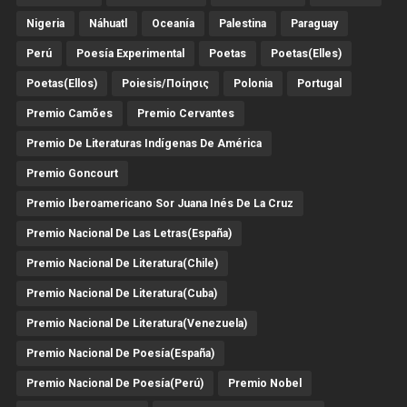
Nigeria
Náhuatl
Oceanía
Palestina
Paraguay
Perú
Poesía Experimental
Poetas
Poetas(Elles)
Poetas(Ellos)
Poiesis/ποίησις
Polonia
Portugal
Premio Camões
Premio Cervantes
Premio De Literaturas Indígenas De América
Premio Goncourt
Premio Iberoamericano Sor Juana Inés De La Cruz
Premio Nacional De Las Letras(España)
Premio Nacional De Literatura(Chile)
Premio Nacional De Literatura(Cuba)
Premio Nacional De Literatura(Venezuela)
Premio Nacional De Poesía(España)
Premio Nacional De Poesía(Perú)
Premio Nobel