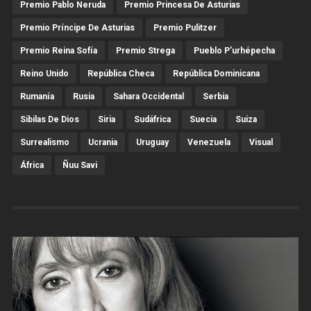
Premio Pablo Neruda
Premio Princesa De Asturias
Premio Príncipe De Asturias
Premio Pulitzer
Premio Reina Sofía
Premio Strega
Pueblo P’urhépecha
Reino Unido
República Checa
República Dominicana
Rumanía
Rusia
Sahara Occidental
Serbia
Sibilas De Dios
Siria
Sudáfrica
Suecia
Suiza
Surrealismo
Ucrania
Uruguay
Venezuela
Visual
África
Ñuu Savi