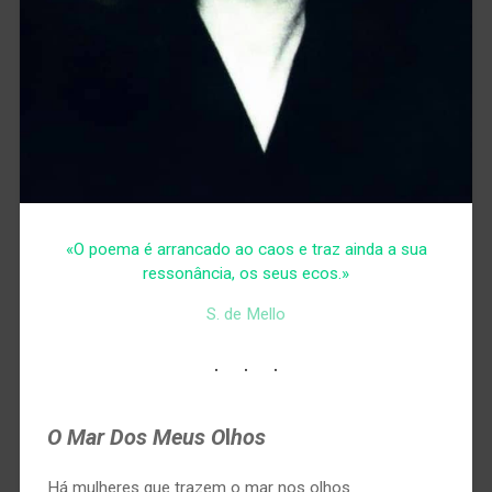
«O poema é arrancado ao caos e traz ainda a sua
ressonância, os seus ecos.»
S. de Mello
O Mar Dos Meus O
l
hos
Há mulheres que trazem o mar nos olhos