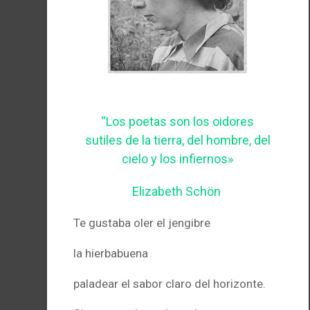
“Los poetas son los oidores
sutiles de la tierra, del hombre, del
cielo y los infiernos»
Elizabeth Schön
Te gustaba oler el jengibre
la hierbabuena
paladear el sabor claro del horizonte.