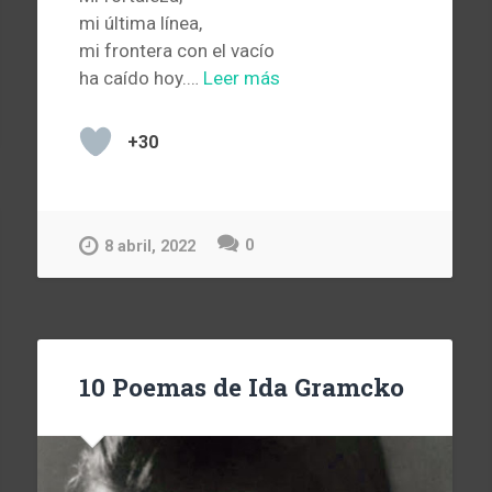
mi última línea,
mi frontera con el vacío
ha caído hoy.…
Leer más
+30
0
8 abril, 2022
10 Poemas de Ida Gramcko