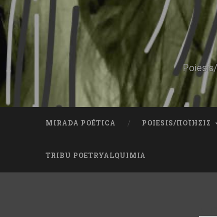
Skip
to
content
Search
Poiesis/
MIRADA POÉTICA
POIESIS/ΠΟΊΗΣΙΣ
TRIBU POETRYALQUIMIA
ETI