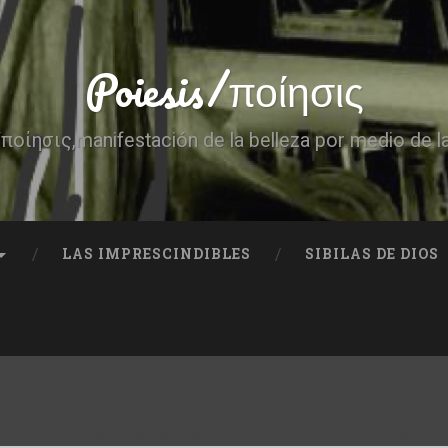
Poiesis/ποίησις
ποίησις,manifestación de la belleza por medio de l
LAS IMPRESCINDIBLES
SIBILAS DE DIOS
QUETA:
PREMIO NACIONAL DE LITERATURA(VENEZU