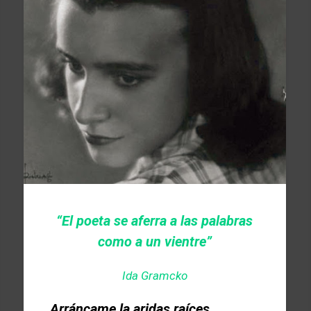
“El poeta se aferra a las palabras
como a un vientre”
Ida Gramcko
Arráncame la aridas raíces