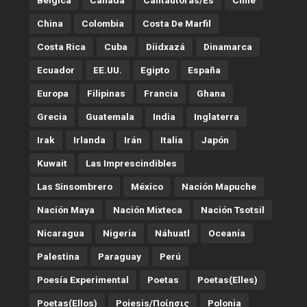
China
Colombia
Costa De Marfil
Costa Rica
Cuba
Diidxazá
Dinamarca
Ecuador
EE.UU.
Egipto
España
Europa
Filipinas
Francia
Ghana
Grecia
Guatemala
India
Inglaterra
Irak
Irlanda
Irán
Italia
Japón
Kuwait
Las Imprescindibles
Las Sinsombrero
México
Nación Mapuche
Nación Maya
Nación Mixteca
Nación Tsotsil
Nicaragua
Nigeria
Náhuatl
Oceanía
Palestina
Paraguay
Perú
Poesía Experimental
Poetas
Poetas(Elles)
Poetas(Ellos)
Poiesis/ποίησις
Polonia