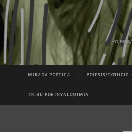
Skip
to
content
Search
Poiesis/
MIRADA POÉTICA
POIESIS/ΠΟΊΗΣΙΣ
TRIBU POETRYALQUIMIA
ET