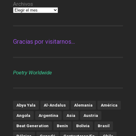
Archivos
Gracias por visitarnos…
Poetry Worldwide
Abya Yala
Al-Andalus
Alemania
América
Angola
Argentina
Asia
Austria
Beat Generation
Benín
Bolivia
Brasil
Bélgica
Canadá
Cantautoras/es
Chile