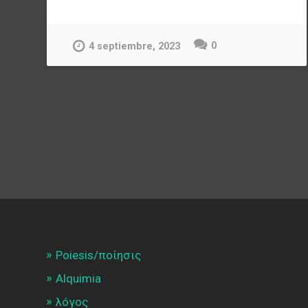
0
4 septiembre, 2023
Poiesis/ποίησις
Alquimia
λóγος