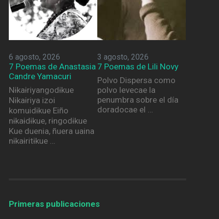
6 agosto, 2026
3 agosto, 2026
7 Poemas de Anastasia
7 Poemas de Lili Novy
Candre Yamacuri
Polvo Dispersa como
Nɨkaɨriyangodɨkue
polvo levecae la
penumbra sobre el día
Nɨkaɨriya izoi
doradocae el …
komuidɨkue Eiño
nɨkaɨdɨkue, rɨngodɨkue
Kue duenia, ñuera uaina
nɨkaɨritɨkue …
Primeras publicaciones