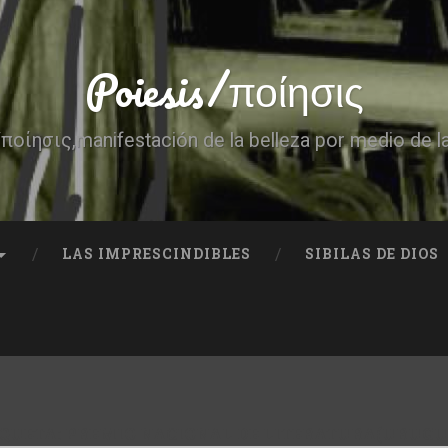
Poiesis/ποίησις
ποίησις,manifestación de la belleza por medio de l
LAS IMPRESCINDIBLES
SIBILAS DE DIOS
IQUETA:
PREMIO NACIONAL DE LITERATURA(URUGU