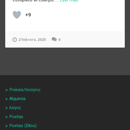
+9
2 febrero, 2025
0
Poiesis/ποίησις
Alquimia
λóγος
Poetas
Poetas (Ellos)