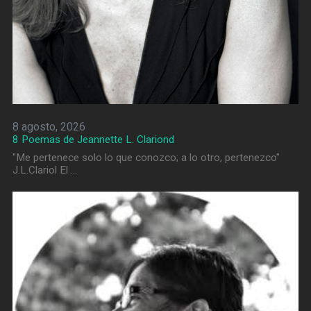
8 agosto, 2026
8 Poemas de Jeannette L. Clariond
"Me pertenece solo lo que conozco; a lo otro, pertenezco"
J.L.Clariol El …