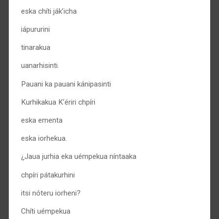
eska chíti ják’icha
iápururini
tinarakua
uanarhisinti.
Pauani ka pauani kánipasinti
Kurhikakua K’ériri chpíri
eska ementa
eska iorhekua.
¿Jaua jurhia eka uémpekua níntaaka
chpíri pátakurhini
itsi nóteru iorheni?
Chíti uémpekua