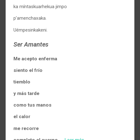
ka míntaskuarhekua jimpo
p’amenchaxaka.
Uémpesinkakeni.
Ser Amantes
Me acepto enferma
siento el frío
tiemblo
y más tarde
como tus manos
el calor
me recorre
completo el cuerpo.
…
Leer más