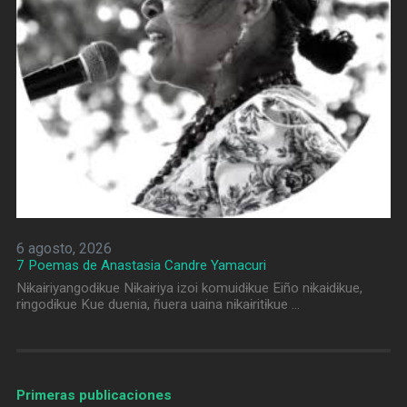
6 agosto, 2026
7 Poemas de Anastasia Candre Yamacuri
Nɨkaɨriyangodɨkue Nɨkaɨriya izoi komuidɨkue Eiño nɨkaɨdɨkue,
rɨngodɨkue Kue duenia, ñuera uaina nɨkaɨritɨkue …
Primeras publicaciones