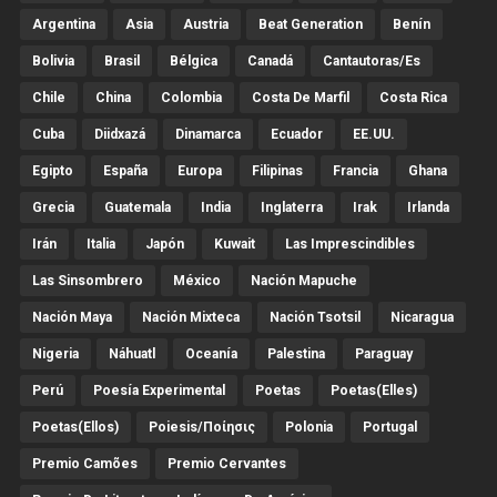
Argentina
Asia
Austria
Beat Generation
Benín
Bolivia
Brasil
Bélgica
Canadá
Cantautoras/es
Chile
China
Colombia
Costa De Marfil
Costa Rica
Cuba
Diidxazá
Dinamarca
Ecuador
EE.UU.
Egipto
España
Europa
Filipinas
Francia
Ghana
Grecia
Guatemala
India
Inglaterra
Irak
Irlanda
Irán
Italia
Japón
Kuwait
Las Imprescindibles
Las Sinsombrero
México
Nación Mapuche
Nación Maya
Nación Mixteca
Nación Tsotsil
Nicaragua
Nigeria
Náhuatl
Oceanía
Palestina
Paraguay
Perú
Poesía Experimental
Poetas
Poetas(Elles)
Poetas(Ellos)
Poiesis/ποίησις
Polonia
Portugal
Premio Camões
Premio Cervantes