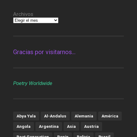
Archivos
Gracias por visitarnos…
Poetry Worldwide
Abya Yala
Al-Andalus
Alemania
América
Angola
Argentina
Asia
Austria
Beat Generation
Benín
Bolivia
Brasil