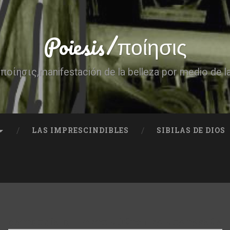
Poiesis/ποίησις
ποίησις,manifestación de la belleza por medio de l
LAS IMPRESCINDIBLES
SIBILAS DE DIOS
CATEGORÍA:
GILBERTO NÚÑEZ URSINOS-ESPAÑA