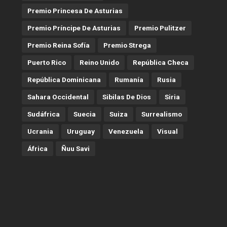
Premio Princesa De Asturias
Premio Príncipe De Asturias
Premio Pulitzer
Premio Reina Sofía
Premio Strega
Puerto Rico
Reino Unido
República Checa
República Dominicana
Rumanía
Rusia
Sahara Occidental
Sibilas De Dios
Siria
Sudáfrica
Suecia
Suiza
Surrealismo
Ucrania
Uruguay
Venezuela
Visual
África
Ñuu Savi