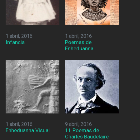
1 abril, 2016
1 abril, 2016
Infancia
Poemas de
Enheduanna
1 abril, 2016
9 abril, 2016
Enheduanna Visual
11 Poemas de
Charles Baudelaire