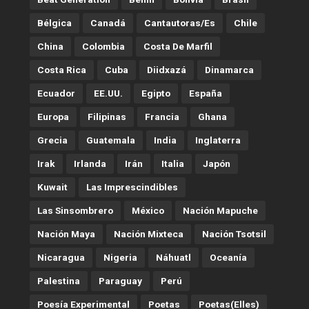
Bélgica
Canadá
Cantautoras/es
Chile
China
Colombia
Costa De Marfil
Costa Rica
Cuba
Diidxazá
Dinamarca
Ecuador
EE.UU.
Egipto
España
Europa
Filipinas
Francia
Ghana
Grecia
Guatemala
India
Inglaterra
Irak
Irlanda
Irán
Italia
Japón
Kuwait
Las Imprescindibles
Las Sinsombrero
México
Nación Mapuche
Nación Maya
Nación Mixteca
Nación Tsotsil
Nicaragua
Nigeria
Náhuatl
Oceanía
Palestina
Paraguay
Perú
Poesía Experimental
Poetas
Poetas(Elles)