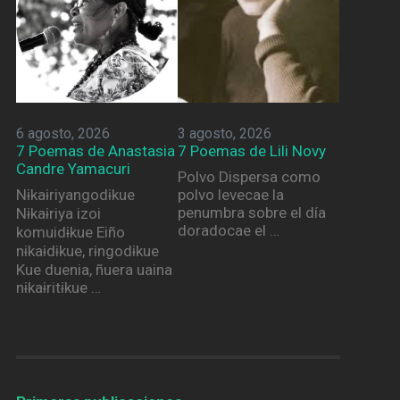
6 agosto, 2026
3 agosto, 2026
7 Poemas de Anastasia
7 Poemas de Lili Novy
Candre Yamacuri
Polvo Dispersa como
Nɨkaɨriyangodɨkue
polvo levecae la
penumbra sobre el día
Nɨkaɨriya izoi
doradocae el …
komuidɨkue Eiño
nɨkaɨdɨkue, rɨngodɨkue
Kue duenia, ñuera uaina
nɨkaɨritɨkue …