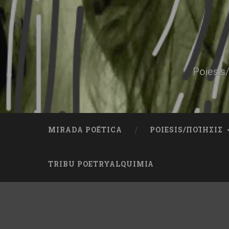
Skip
to
content
Search
Poiesis/
MIRADA POÉTICA
POIESIS/ΠΟΊΗΣΙΣ
TRIBU POETRYALQUIMIA