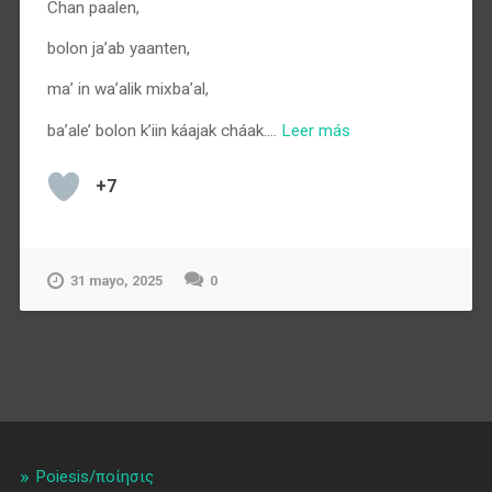
Chan paalen,
bolon ja’ab yaanten,
ma’ in wa’alik mixba’al,
ba’ale’ bolon k’iin káajak cháak.…
Leer más
+7
31 mayo, 2025
0
Poiesis/ποίησις