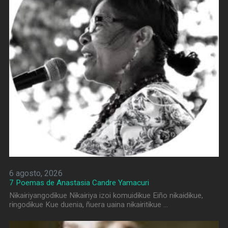
6 agosto, 2026
7 Poemas de Anastasia Candre Yamacuri
Nɨkaɨriyangodɨkue Nɨkaɨriya izoi komuidɨkue Eiño nɨkaɨdɨkue,
rɨngodɨkue Kue duenia, ñuera uaina nɨkaɨritɨkue …