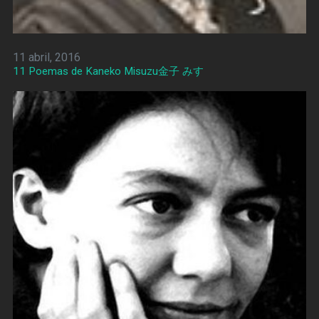
11 abril, 2016
11 Poemas de Kaneko Misuzu金子 みすゞ