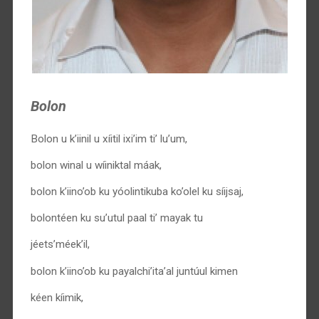
Bolon
Bolon u k’iinil u xíitil ixi’im ti’ lu’um,
bolon winal u wíiniktal máak,
bolon k’iino’ob ku yóolintikuba ko’olel ku síijsaj,
bolontéen ku su’utul paal ti’ mayak tu
jéets’méek’il,
bolon k’iino’ob ku payalchi’ita’al juntúul kimen
kéen kíimik,