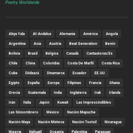
Poetry Worldwide
Abya Yala
Al-Andalus
Alemania
América
Angola
Argentina
Asia
Austria
Beat Generation
Benín
Bolivia
Brasil
Bélgica
Canadá
Cantautoras/es
Chile
China
Colombia
Costa De Marfil
Costa Rica
Cuba
Diidxazá
Dinamarca
Ecuador
EE.UU.
Egipto
España
Europa
Filipinas
Francia
Ghana
Grecia
Guatemala
India
Inglaterra
Irak
Irlanda
Irán
Italia
Japón
Kuwait
Las Imprescindibles
Las Sinsombrero
México
Nación Mapuche
Nación Maya
Nación Mixteca
Nación Tsotsil
Nicaragua
Nigeria
Náhuatl
Oceanía
Palestina
Paraguay