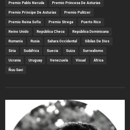
Premio Pablo Neruda
Premio Princesa De Asturias
Premio Príncipe De Asturias
Premio Pulitzer
Premio Reina Sofía
Premio Strega
Puerto Rico
Reino Unido
República Checa
República Dominicana
Rumanía
Rusia
Sahara Occidental
Sibilas De Dios
Siria
Sudáfrica
Suecia
Suiza
Surrealismo
Ucrania
Uruguay
Venezuela
Visual
África
Ñuu Savi