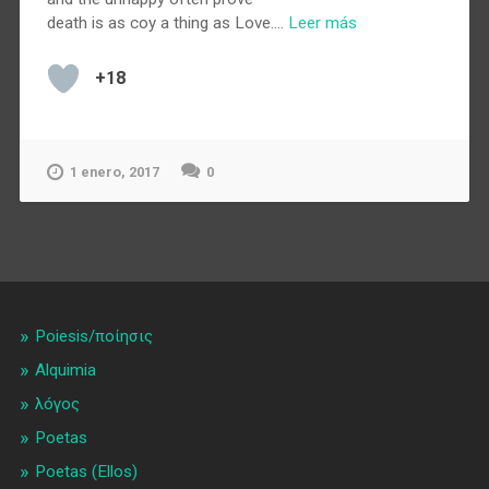
death is as coy a thing as Love.…
Leer más
+18
1 enero, 2017
0
Poiesis/ποίησις
Alquimia
λóγος
Poetas
Poetas (Ellos)