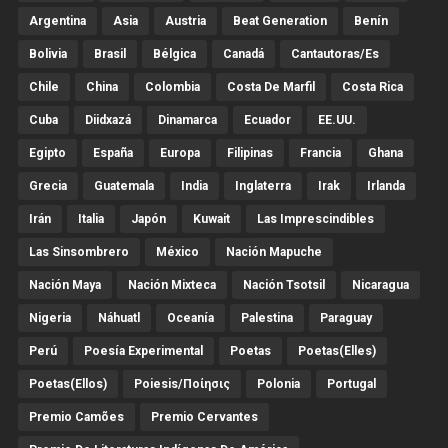
Argentina
Asia
Austria
Beat Generation
Benín
Bolivia
Brasil
Bélgica
Canadá
Cantautoras/es
Chile
China
Colombia
Costa De Marfil
Costa Rica
Cuba
Diidxazá
Dinamarca
Ecuador
EE.UU.
Egipto
España
Europa
Filipinas
Francia
Ghana
Grecia
Guatemala
India
Inglaterra
Irak
Irlanda
Irán
Italia
Japón
Kuwait
Las Imprescindibles
Las Sinsombrero
México
Nación Mapuche
Nación Maya
Nación Mixteca
Nación Tsotsil
Nicaragua
Nigeria
Náhuatl
Oceanía
Palestina
Paraguay
Perú
Poesía Experimental
Poetas
Poetas(Elles)
Poetas(Ellos)
Poiesis/ποίησις
Polonia
Portugal
Premio Camões
Premio Cervantes