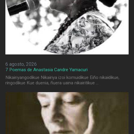
6 agosto, 2026
7 Poemas de Anastasia Candre Yamacuri
Nɨkaɨriyangodɨkue Nɨkaɨriya izoi komuidɨkue Eiño nɨkaɨdɨkue,
rɨngodɨkue Kue duenia, ñuera uaina nɨkaɨritɨkue …