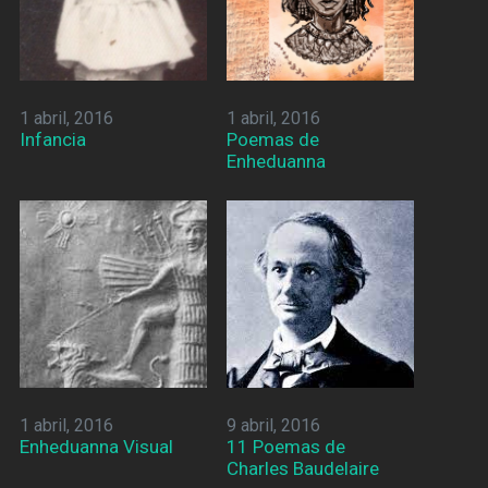
1 abril, 2016
1 abril, 2016
Infancia
Poemas de
Enheduanna
1 abril, 2016
9 abril, 2016
Enheduanna Visual
11 Poemas de
Charles Baudelaire