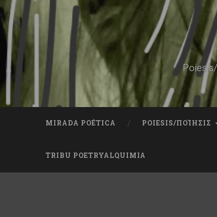
Skip
to
content
Search
Poiesis/
MIRADA POÉTICA
POIESIS/ΠΟΊΗΣΙΣ
TRIBU POETRYALQUIMIA