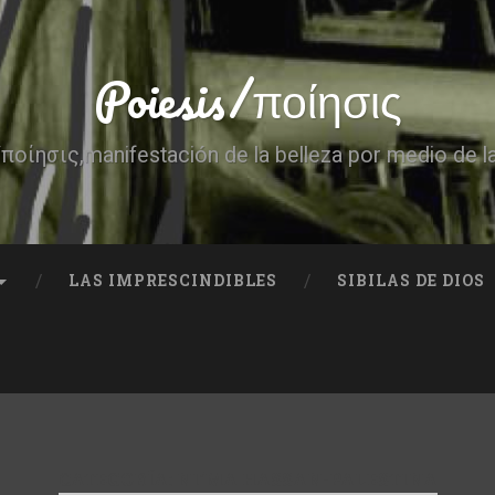
Poiesis/ποίησις
ποίησις,manifestación de la belleza por medio de l
LAS IMPRESCINDIBLES
SIBILAS DE DIOS
CATEGORÍA:
NI’MA HASSAN-PALESTINA