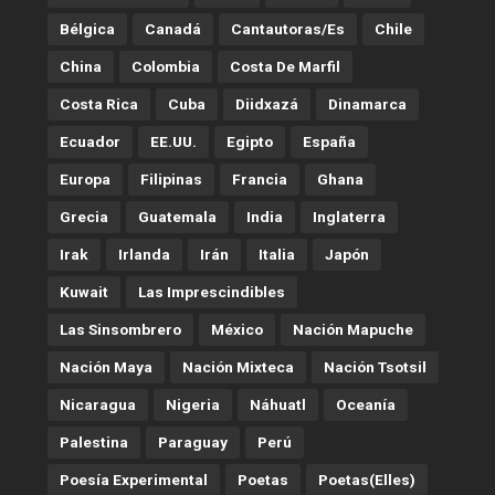
Bélgica
Canadá
Cantautoras/es
Chile
China
Colombia
Costa De Marfil
Costa Rica
Cuba
Diidxazá
Dinamarca
Ecuador
EE.UU.
Egipto
España
Europa
Filipinas
Francia
Ghana
Grecia
Guatemala
India
Inglaterra
Irak
Irlanda
Irán
Italia
Japón
Kuwait
Las Imprescindibles
Las Sinsombrero
México
Nación Mapuche
Nación Maya
Nación Mixteca
Nación Tsotsil
Nicaragua
Nigeria
Náhuatl
Oceanía
Palestina
Paraguay
Perú
Poesía Experimental
Poetas
Poetas(Elles)