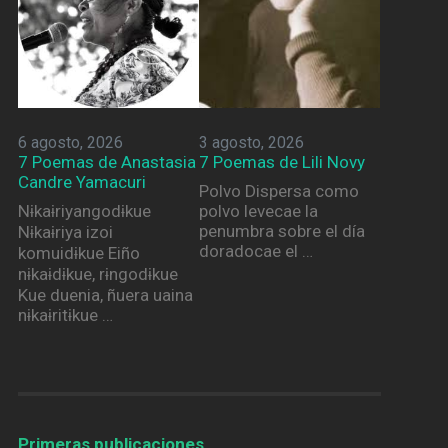
6 agosto, 2026
3 agosto, 2026
7 Poemas de Anastasia
7 Poemas de Lili Novy
Candre Yamacuri
Polvo Dispersa como
Nɨkaɨriyangodɨkue
polvo levecae la
penumbra sobre el día
Nɨkaɨriya izoi
doradocae el …
komuidɨkue Eiño
nɨkaɨdɨkue, rɨngodɨkue
Kue duenia, ñuera uaina
nɨkaɨritɨkue …
Primeras publicaciones