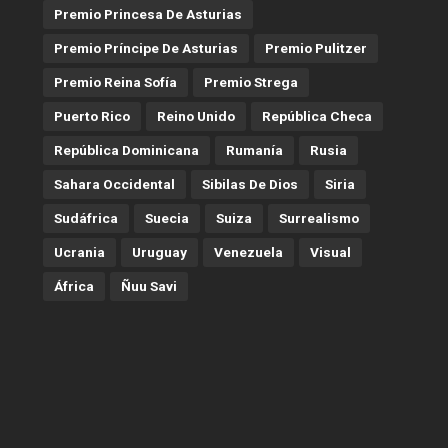
Premio Princesa De Asturias
Premio Príncipe De Asturias
Premio Pulitzer
Premio Reina Sofía
Premio Strega
Puerto Rico
Reino Unido
República Checa
República Dominicana
Rumanía
Rusia
Sahara Occidental
Sibilas De Dios
Siria
Sudáfrica
Suecia
Suiza
Surrealismo
Ucrania
Uruguay
Venezuela
Visual
África
Ñuu Savi