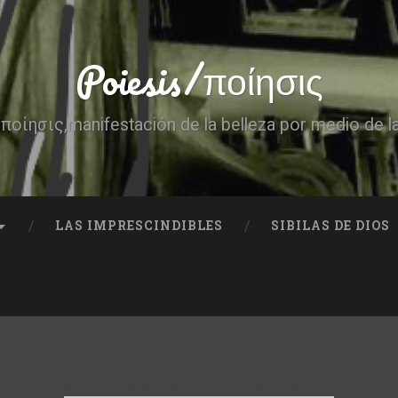
Poiesis/ποίησις
ποίησις,manifestación de la belleza por medio de l
LAS IMPRESCINDIBLES
SIBILAS DE DIOS
CATEGORÍA:
ODETTE ALONSO-CUBA