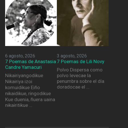
6 agosto, 2026
3 agosto, 2026
7 Poemas de Anastasia
7 Poemas de Lili Novy
Candre Yamacuri
Polvo Dispersa como
Nɨkaɨriyangodɨkue
polvo levecae la
penumbra sobre el día
Nɨkaɨriya izoi
doradocae el …
komuidɨkue Eiño
nɨkaɨdɨkue, rɨngodɨkue
Kue duenia, ñuera uaina
nɨkaɨritɨkue …