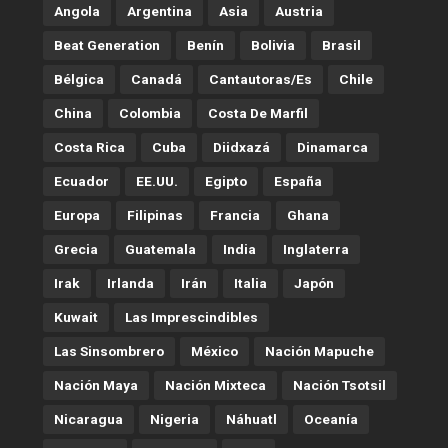
Angola
Argentina
Asia
Austria
Beat Generation
Benín
Bolivia
Brasil
Bélgica
Canadá
Cantautoras/es
Chile
China
Colombia
Costa De Marfil
Costa Rica
Cuba
Diidxazá
Dinamarca
Ecuador
EE.UU.
Egipto
España
Europa
Filipinas
Francia
Ghana
Grecia
Guatemala
India
Inglaterra
Irak
Irlanda
Irán
Italia
Japón
Kuwait
Las Imprescindibles
Las Sinsombrero
México
Nación Mapuche
Nación Maya
Nación Mixteca
Nación Tsotsil
Nicaragua
Nigeria
Náhuatl
Oceanía