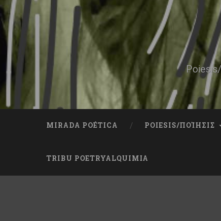
Skip
to
content
Search
Poiesis/
MIRADA POÉTICA
POIESIS/ΠΟΊΗΣΙΣ
TRIBU POETRYALQUIMIA