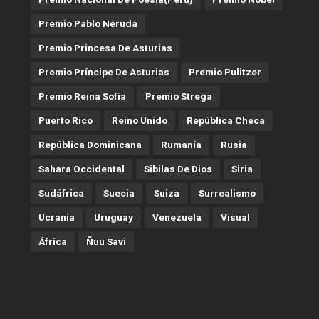
Premio Pablo Neruda
Premio Princesa De Asturias
Premio Príncipe De Asturias
Premio Pulitzer
Premio Reina Sofía
Premio Strega
Puerto Rico
Reino Unido
República Checa
República Dominicana
Rumanía
Rusia
Sahara Occidental
Sibilas De Dios
Siria
Sudáfrica
Suecia
Suiza
Surrealismo
Ucrania
Uruguay
Venezuela
Visual
África
Ñuu Savi