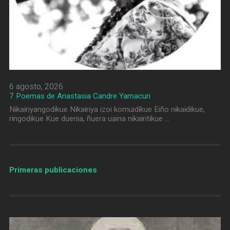
6 agosto, 2026
7 Poemas de Anastasia Candre Yamacuri
Nɨkaɨriyangodɨkue Nɨkaɨriya izoi komuidɨkue Eiño nɨkaɨdɨkue,
rɨngodɨkue Kue duenia, ñuera uaina nɨkaɨritɨkue …
Primeras publicaciones