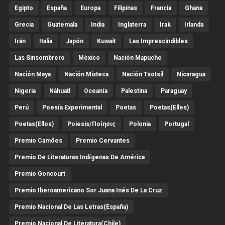
Egipto
España
Europa
Filipinas
Francia
Ghana
Grecia
Guatemala
India
Inglaterra
Irak
Irlanda
Irán
Italia
Japón
Kuwait
Las Imprescindibles
Las Sinsombrero
México
Nación Mapuche
Nación Maya
Nación Mixteca
Nación Tsotsil
Nicaragua
Nigeria
Náhuatl
Oceanía
Palestina
Paraguay
Perú
Poesía Experimental
Poetas
Poetas(Elles)
Poetas(Ellos)
Poiesis/ποίησις
Polonia
Portugal
Premio Camões
Premio Cervantes
Premio De Literaturas Indígenas De América
Premio Goncourt
Premio Iberoamericano Sor Juana Inés De La Cruz
Premio Nacional De Las Letras(España)
Premio Nacional De Literatura(Chile)