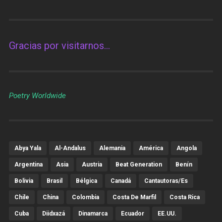
Gracias por visitarnos…
Poetry Worldwide
Abya Yala
Al-Andalus
Alemania
América
Angola
Argentina
Asia
Austria
Beat Generation
Benín
Bolivia
Brasil
Bélgica
Canadá
Cantautoras/es
Chile
China
Colombia
Costa De Marfil
Costa Rica
Cuba
Diidxazá
Dinamarca
Ecuador
EE.UU.