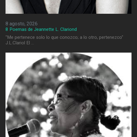
8 agosto, 2026
8 Poemas de Jeannette L. Clariond
"Me pertenece solo lo que conozco; a lo otro, pertenezco"
J.L.Clariol El …