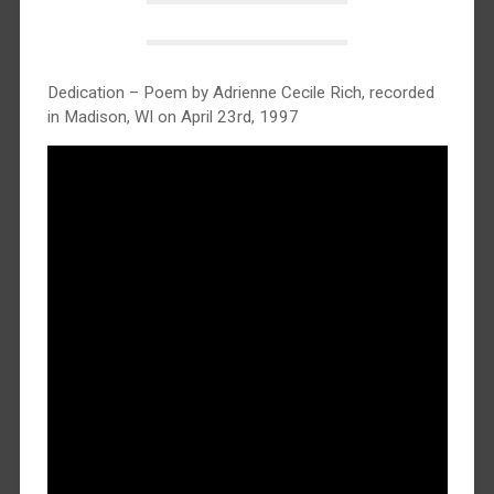
Dedication – Poem by Adrienne Cecile Rich, recorded
in Madison, WI on April 23rd, 1997