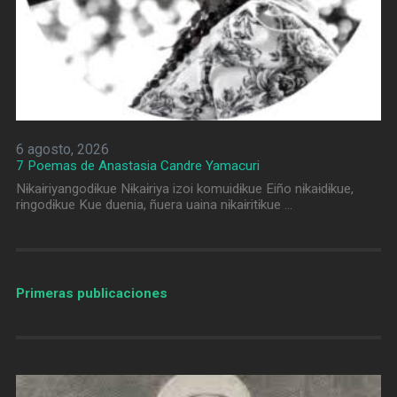
6 agosto, 2026
7 Poemas de Anastasia Candre Yamacuri
Nɨkaɨriyangodɨkue Nɨkaɨriya izoi komuidɨkue Eiño nɨkaɨdɨkue,
rɨngodɨkue Kue duenia, ñuera uaina nɨkaɨritɨkue …
Primeras publicaciones