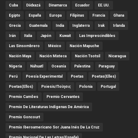
Cuba
Diidxazá
Dinamarca
Ecuador
EE.UU.
Egipto
España
Europa
Filipinas
Francia
Ghana
Grecia
Guatemala
India
Inglaterra
Irak
Irlanda
Irán
Italia
Japón
Kuwait
Las Imprescindibles
Las Sinsombrero
México
Nación Mapuche
Nación Maya
Nación Mixteca
Nación Tsotsil
Nicaragua
Nigeria
Náhuatl
Oceanía
Palestina
Paraguay
Perú
Poesía Experimental
Poetas
Poetas(Elles)
Poetas(Ellos)
Poiesis/ποίησις
Polonia
Portugal
Premio Camões
Premio Cervantes
Premio De Literaturas Indígenas De América
Premio Goncourt
Premio Iberoamericano Sor Juana Inés De La Cruz
Premio Nacional De Las Letras(España)