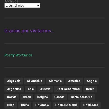
Archivos
Gracias por visitarnos…
Poetry Worldwide
Abya Yala
Al-Andalus
Alemania
América
Angola
Argentina
Asia
Austria
Beat Generation
Benín
Bolivia
Brasil
Bélgica
Canadá
Cantautoras/es
Chile
China
Colombia
Costa De Marfil
Costa Rica