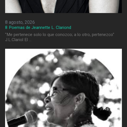
8 agosto, 2026
8 Poemas de Jeannette L. Clariond
"Me pertenece solo lo que conozco; a lo otro, pertenezco"
J.L.Clariol El …