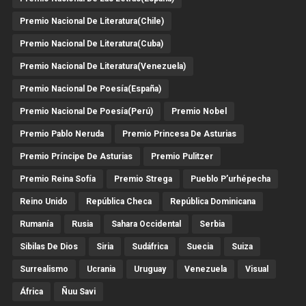
Premio Nacional De Literatura(Chile)
Premio Nacional De Literatura(Cuba)
Premio Nacional De Literatura(Venezuela)
Premio Nacional De Poesía(España)
Premio Nacional De Poesía(Perú)
Premio Nobel
Premio Pablo Neruda
Premio Princesa De Asturias
Premio Príncipe De Asturias
Premio Pulitzer
Premio Reina Sofía
Premio Strega
Pueblo P’urhépecha
Reino Unido
República Checa
República Dominicana
Rumanía
Rusia
Sahara Occidental
Serbia
Sibilas De Dios
Siria
Sudáfrica
Suecia
Suiza
Surrealismo
Ucrania
Uruguay
Venezuela
Visual
África
Ñuu Savi