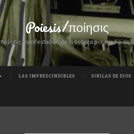
Poiesis/ποίησις
ποίησις,manifestación de la belleza por medio de l
LAS IMPRESCINDIBLES
SIBILAS DE DIOS
CATEGORÍA:
EFI CUBERO-ESPAÑA