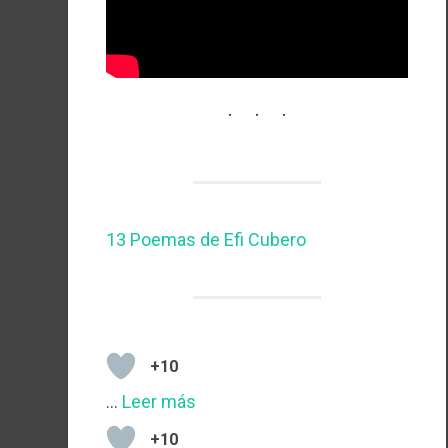
13 Poemas de Efi Cubero
+10
…
Leer más
+10