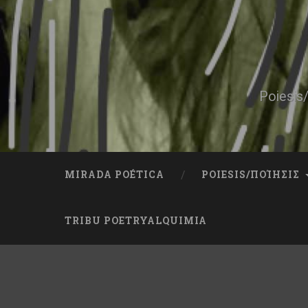
Skip
to
content
Search
Poiesis/
MIRADA POÉTICA
POIESIS/ΠΟΊΗΣΙΣ
TRIBU POETRYALQUIMIA