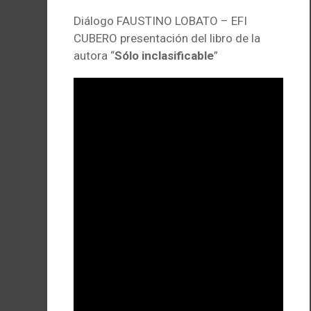
Diálogo FAUSTINO LOBATO – EFI
CUBERO presentación del libro de la
autora “
Sólo inclasificable
”