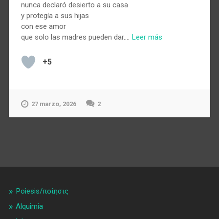
nunca declaró desierto a su casa
y protegía a sus hijas
con ese amor
que solo las madres pueden dar.…
Leer más
+5
27 marzo, 2026
2
Poiesis/ποίησις
Alquimia