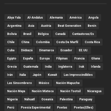
Abya Yala
Al-Andalus
Alemania
América
Angola
Argentina
Asia
Austria
Beat Generation
Benín
Bolivia
Brasil
Bélgica
Canadá
Cantautoras/es
Chile
China
Colombia
Costa De Marfil
Costa Rica
Cuba
Diidxazá
Dinamarca
Ecuador
EE.UU.
Egipto
España
Europa
Filipinas
Francia
Ghana
Grecia
Guatemala
India
Inglaterra
Irak
Irlanda
Irán
Italia
Japón
Kuwait
Las Imprescindibles
Las Sinsombrero
México
Nación Mapuche
Nación Maya
Nación Mixteca
Nación Tsotsil
Nicaragua
Nigeria
Náhuatl
Oceanía
Palestina
Paraguay
Perú
Poesía Experimental
Poetas
Poetas(Elles)