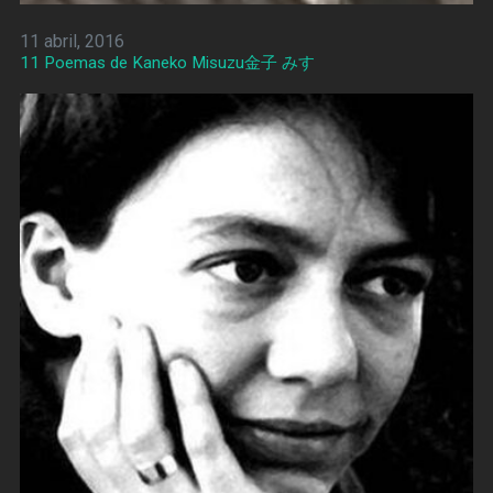
11 abril, 2016
11 Poemas de Kaneko Misuzu金子 みすゞ