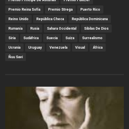
Premio Reina Sofía
Premio Strega
Puerto Rico
Reino Unido
República Checa
República Dominicana
Rumanía
Rusia
Sahara Occidental
Sibilas De Dios
Siria
Sudáfrica
Suecia
Suiza
Surrealismo
Ucrania
Uruguay
Venezuela
Visual
África
Ñuu Savi