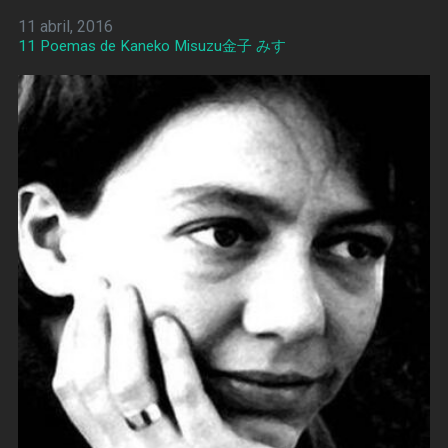
11 abril, 2016
11 Poemas de Kaneko Misuzu金子 みすゞ