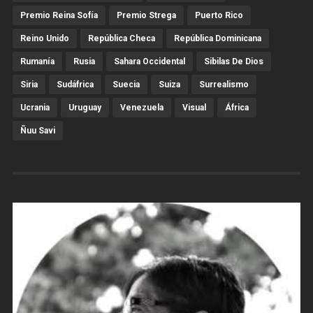
Premio Reina Sofía
Premio Strega
Puerto Rico
Reino Unido
República Checa
República Dominicana
Rumanía
Rusia
Sahara Occidental
Sibilas De Dios
Siria
Sudáfrica
Suecia
Suiza
Surrealismo
Ucrania
Uruguay
Venezuela
Visual
África
Ñuu Savi