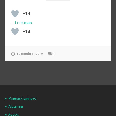
+18
…
Leer más
+18
10 octubre, 2019
1
Poiesis/ποίησις
Alquimia
λóγος