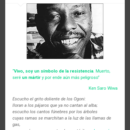
“
Vivo, soy un símbolo de la resistencia
. Muerto,
seré
un mártir
y por ende aún más peligroso”
Ken Saro Wiwa
Escucho el grito doliente de los Ogoni:
lloran a los pájaros que ya no cantan al alba;
escucho los cantos fúnebres por los árboles
cuyas ramas se marchitan a la luz de las llamas de
gas,