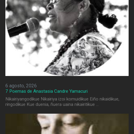
6 agosto, 2026
7 Poemas de Anastasia Candre Yamacuri
Nɨkaɨriyangodɨkue Nɨkaɨriya izoi komuidɨkue Eiño nɨkaɨdɨkue,
rɨngodɨkue Kue duenia, ñuera uaina nɨkaɨritɨkue …