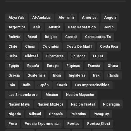
Abya Yala
Al-Andalus
Alemania
América
Angola
Argentina
Asia
Austria
Beat Generation
Benín
Bolivia
Brasil
Bélgica
Canadá
Cantautoras/es
Chile
China
Colombia
Costa De Marfil
Costa Rica
Cuba
Diidxazá
Dinamarca
Ecuador
EE.UU.
Egipto
España
Europa
Filipinas
Francia
Ghana
Grecia
Guatemala
India
Inglaterra
Irak
Irlanda
Irán
Italia
Japón
Kuwait
Las Imprescindibles
Las Sinsombrero
México
Nación Mapuche
Nación Maya
Nación Mixteca
Nación Tsotsil
Nicaragua
Nigeria
Náhuatl
Oceanía
Palestina
Paraguay
Perú
Poesía Experimental
Poetas
Poetas(Elles)