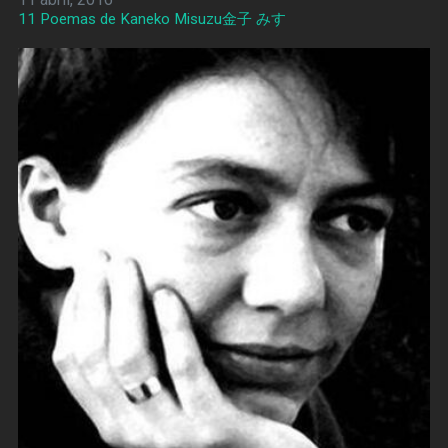
11 Poemas de Kaneko Misuzu金子 みすゞ