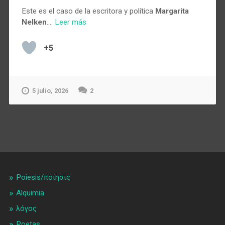
Este es el caso de la escritora y política
Margarita
Nelken
.…
Leer más
+5
5 julio, 2026
2
Poiesis/ποίησις
Alquimia
λóγος
Poetas