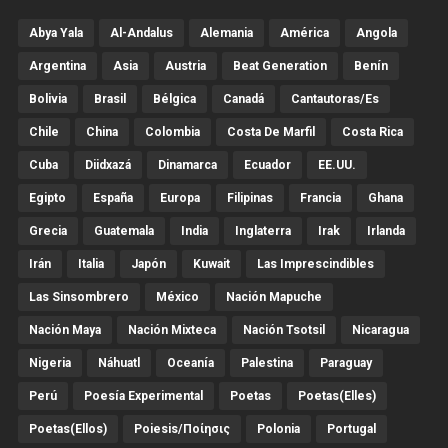
Abya Yala
Al-Andalus
Alemania
América
Angola
Argentina
Asia
Austria
Beat Generation
Benín
Bolivia
Brasil
Bélgica
Canadá
Cantautoras/es
Chile
China
Colombia
Costa De Marfil
Costa Rica
Cuba
Diidxazá
Dinamarca
Ecuador
EE.UU.
Egipto
España
Europa
Filipinas
Francia
Ghana
Grecia
Guatemala
India
Inglaterra
Irak
Irlanda
Irán
Italia
Japón
Kuwait
Las Imprescindibles
Las Sinsombrero
México
Nación Mapuche
Nación Maya
Nación Mixteca
Nación Tsotsil
Nicaragua
Nigeria
Náhuatl
Oceanía
Palestina
Paraguay
Perú
Poesía Experimental
Poetas
Poetas(Elles)
Poetas(Ellos)
Poiesis/ποίησις
Polonia
Portugal