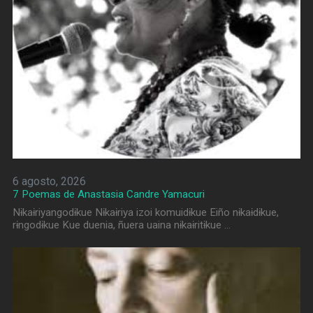
6 agosto, 2026
7 Poemas de Anastasia Candre Yamacuri
Nɨkaɨriyangodɨkue Nɨkaɨriya izoi komuidɨkue Eiño nɨkaɨdɨkue,
rɨngodɨkue Kue duenia, ñuera uaina nɨkaɨritɨkue …