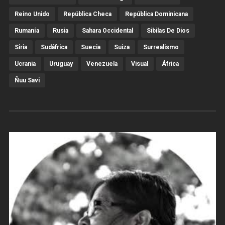
Reino Unido
República Checa
República Dominicana
Rumanía
Rusia
Sahara Occidental
Sibilas De Dios
Siria
Sudáfrica
Suecia
Suiza
Surrealismo
Ucrania
Uruguay
Venezuela
Visual
África
Ñuu Savi