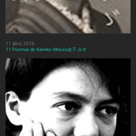
11 abril, 2016
11 Poemas de Kaneko Misuzu金子 みすゞ