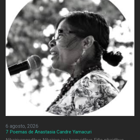
6 agosto, 2026
7 Poemas de Anastasia Candre Yamacuri
Nɨkaɨriyangodɨkue Nɨkaɨriya izoi komuidɨkue Eiño nɨkaɨdɨkue,