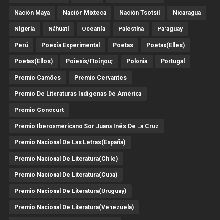
Nación Maya
Nación Mixteca
Nación Tsotsil
Nicaragua
Nigeria
Náhuatl
Oceanía
Palestina
Paraguay
Perú
Poesía Experimental
Poetas
Poetas(Elles)
Poetas(Ellos)
Poiesis/ποίησις
Polonia
Portugal
Premio Camões
Premio Cervantes
Premio De Literaturas Indígenas De América
Premio Goncourt
Premio Iberoamericano Sor Juana Inés De La Cruz
Premio Nacional De Las Letras(España)
Premio Nacional De Literatura(Chile)
Premio Nacional De Literatura(Cuba)
Premio Nacional De Literatura(Uruguay)
Premio Nacional De Literatura(Venezuela)