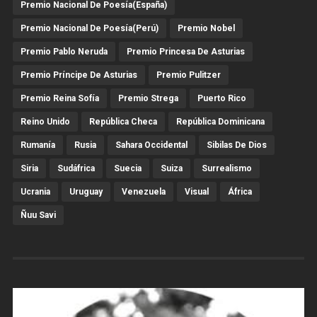
Premio Nacional De Poesía(España)
Premio Nacional De Poesía(Perú)
Premio Nobel
Premio Pablo Neruda
Premio Princesa De Asturias
Premio Príncipe De Asturias
Premio Pulitzer
Premio Reina Sofía
Premio Strega
Puerto Rico
Reino Unido
República Checa
República Dominicana
Rumanía
Rusia
Sahara Occidental
Sibilas De Dios
Siria
Sudáfrica
Suecia
Suiza
Surrealismo
Ucrania
Uruguay
Venezuela
Visual
África
Ñuu Savi