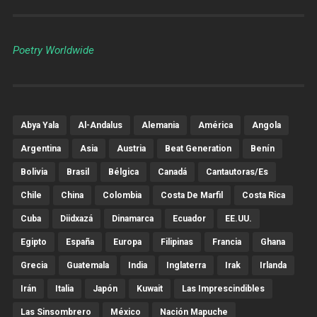
Poetry Worldwide
Abya Yala
Al-Andalus
Alemania
América
Angola
Argentina
Asia
Austria
Beat Generation
Benín
Bolivia
Brasil
Bélgica
Canadá
Cantautoras/es
Chile
China
Colombia
Costa De Marfil
Costa Rica
Cuba
Diidxazá
Dinamarca
Ecuador
EE.UU.
Egipto
España
Europa
Filipinas
Francia
Ghana
Grecia
Guatemala
India
Inglaterra
Irak
Irlanda
Irán
Italia
Japón
Kuwait
Las Imprescindibles
Las Sinsombrero
México
Nación Mapuche