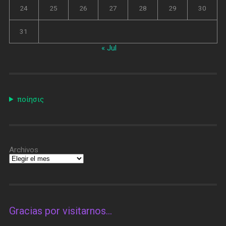
24
25
26
27
28
29
30
31
« Jul
ποίησις
Archivos
Gracias por visitarnos…