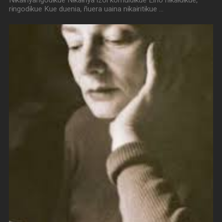
rɨngodɨkue Kue duenia, ñuera uaina nɨkaɨritɨkue …