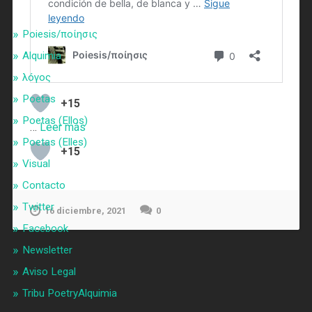
Poiesis/ποίησις
Alquimia
λóγος
Poetas
+15
Poetas (Ellos)
…
Leer más
Poetas (Elles)
+15
Visual
Contacto
Twitter
16 diciembre, 2021
0
Facebook
Newsletter
Aviso Legal
Tribu PoetryAlquimia