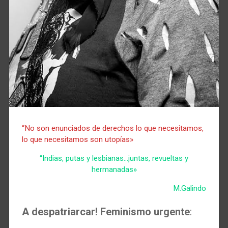
“No son enunciados de derechos lo que necesitamos,
lo que necesitamos son utopías»
“Indias, putas y lesbianas…juntas, revueltas y
hermanadas»
M.Galindo
A despatriarcar! Feminismo urgente
: