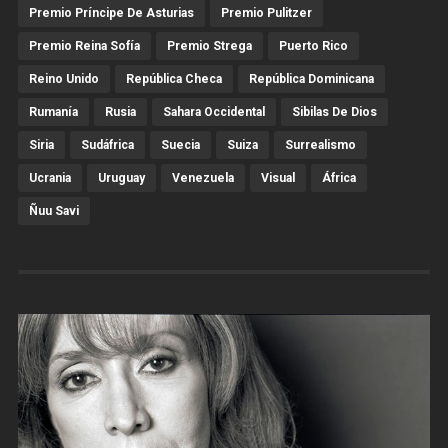
Premio Príncipe De Asturias
Premio Pulitzer
Premio Reina Sofía
Premio Strega
Puerto Rico
Reino Unido
República Checa
República Dominicana
Rumanía
Rusia
Sahara Occidental
Sibilas De Dios
Siria
Sudáfrica
Suecia
Suiza
Surrealismo
Ucrania
Uruguay
Venezuela
Visual
África
Ñuu Savi