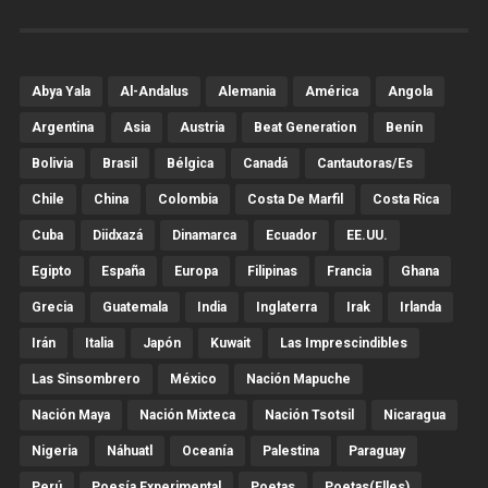
Abya Yala
Al-Andalus
Alemania
América
Angola
Argentina
Asia
Austria
Beat Generation
Benín
Bolivia
Brasil
Bélgica
Canadá
Cantautoras/es
Chile
China
Colombia
Costa De Marfil
Costa Rica
Cuba
Diidxazá
Dinamarca
Ecuador
EE.UU.
Egipto
España
Europa
Filipinas
Francia
Ghana
Grecia
Guatemala
India
Inglaterra
Irak
Irlanda
Irán
Italia
Japón
Kuwait
Las Imprescindibles
Las Sinsombrero
México
Nación Mapuche
Nación Maya
Nación Mixteca
Nación Tsotsil
Nicaragua
Nigeria
Náhuatl
Oceanía
Palestina
Paraguay
Perú
Poesía Experimental
Poetas
Poetas(Elles)