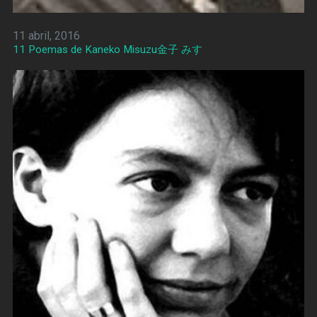
11 abril, 2016
11 Poemas de Kaneko Misuzu金子 みすゞ