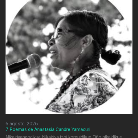
6 agosto, 2026
7 Poemas de Anastasia Candre Yamacuri
Nɨkaɨriyangodɨkue Nɨkaɨriya izoi komuidɨkue Eiño nɨkaɨdɨkue,