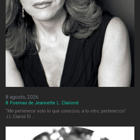
8 agosto, 2026
8 Poemas de Jeannette L. Clariond
"Me pertenece solo lo que conozco; a lo otro, pertenezco"
J.L.Clariol El …