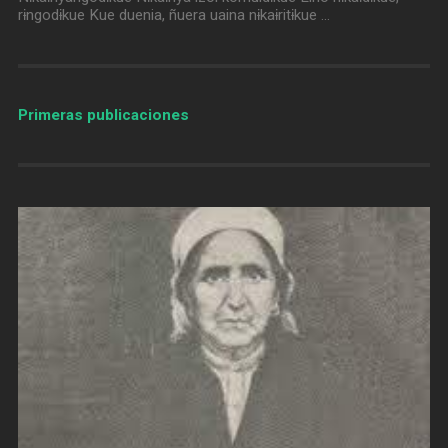
rɨngodɨkue Kue duenia, ñuera uaina nɨkaɨritɨkue …
Primeras publicaciones