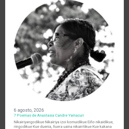
6 agosto, 2026
7 Poemas de Anastasia Candre Yamacuri
Nɨkaɨriyangodɨkue Nɨkaɨriya izoi komuidɨkue Eiño nɨkaɨdɨkue,
rɨngodɨkue Kue duenia, ñuera uaina nɨkaɨritɨkue Kue kakana