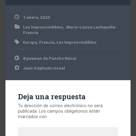
1 enero, 2020
Las Imprescindibles
,
Marie-Louise Lachapelle-
Francia
Europa
,
Francia
,
Las Imprescindibles
Navegación
8 poemas de Pancho Nácar
de
entradas
Juan Goytisolo visual
Deja una respuesta
Tu dirección de correo electrónico no será
publicada.
Los campos obligatorios están
marcados con