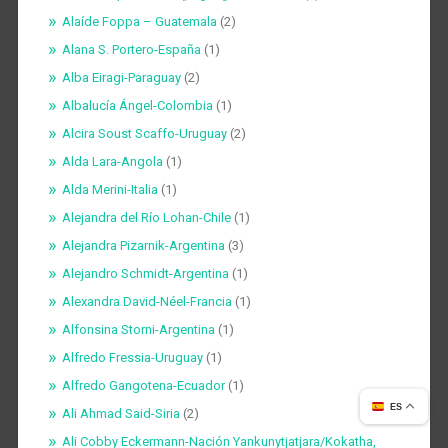
Alaíde Foppa – Guatemala
(2)
Alana S. Portero-España
(1)
Alba Eiragi-Paraguay
(2)
Albalucía Ángel-Colombia
(1)
Alcira Soust Scaffo-Uruguay
(2)
Alda Lara-Angola
(1)
Alda Merini-Italia
(1)
Alejandra del Río Lohan-Chile
(1)
Alejandra Pizarnik-Argentina
(3)
Alejandro Schmidt-Argentina
(1)
Alexandra David-Néel-Francia
(1)
Alfonsina Storni-Argentina
(1)
Alfredo Fressia-Uruguay
(1)
Alfredo Gangotena-Ecuador
(1)
ES
Ali Ahmad Said-Siria
(2)
Ali Cobby Eckermann-Nación Yankunytjatjara/Kokatha,