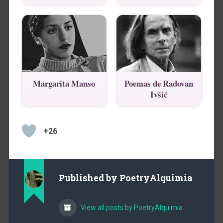
Margarita Manso
Poemas de Radovan
Ivšić
+26
Published by
PoetryAlquimia
View all posts by PoetryAlquimia