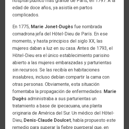
hospital público más grande de París, en 1797. A la
edad de doce años, ya asistía en partos
complicados.
En 1775,
Marie Jonet-Dugès
fue nombrada
comadrona jefa del Hôtel-Dieu de París. En ese
momento, y hasta principios del siglo XX, las
mujeres daban a luz en su casa. Antes de 1793, el
Hôtel-Dieu era el único establecimiento parisino
abierto a las mujeres embarazadas y parturientas
sin recursos. Se las recibía en habitaciones
insalubres, incluso debían compartir la cama con
otras personas. Obviamente, esta situación
fomentaba la propagación de enfermedades.
Marie
Dugès
administraba a sus parturientas un
tratamiento a base de ipecacuana, una planta
originaria de América del Sur. Un médico del Hôtel-
Dieu,
Denis-Claude Doulcet
, había propuesto este
remedio para superar la fiebre puerperal que, en