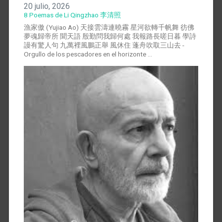
20 julio, 2026
8 Poemas de Li Qingzhao 李清照
漁家傲 (Yujiao Ao) 天接雲濤連曉霧 星河欲轉千帆舞 彷佛
夢魂歸帝所 聞天語 殷勤問我歸何處 我報路長嗟日暮 學詩
謾有驚人句 九萬裡風鵬正舉 風休住 蓬舟吹取三山去 -
Orgullo de los pescadores en el horizonte …