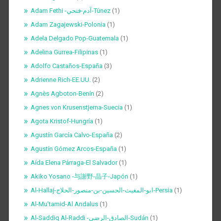
Adam Fethi -آدم-فتحي-Túnez
(1)
Adam Zagajewski-Polonia
(1)
Adela Delgado Pop-Guatemala
(1)
Adelina Gurrea-Filipinas
(1)
Adolfo Castaños-España
(3)
Adrienne Rich-EE.UU.
(2)
Agnès Agboton-Benín
(2)
Agnes von Krusenstjerna-Suecia
(1)
Agota Kristof-Hungría
(1)
Agustín García Calvo-España
(2)
Agustín Gómez Arcos-España
(1)
Aída Elena Párraga-El Salvador
(1)
Akiko Yosano -与謝野-晶子-Japón
(1)
Al-Hallaj-ابو-المغيث-الحسين-بن-منصور-الحلاج-Persia
(1)
Al-Mu’tamid-Al Andalus
(1)
Al-Saddiq Al-Raddi -الصادق-الرضي-Sudán
(1)