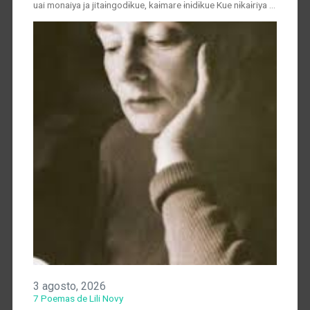
uai monaiya ja jitaɨngodɨkue, kaɨmare ɨnɨdɨkue Kue nɨkaɨriya …
3 agosto, 2026
7 Poemas de Lili Novy