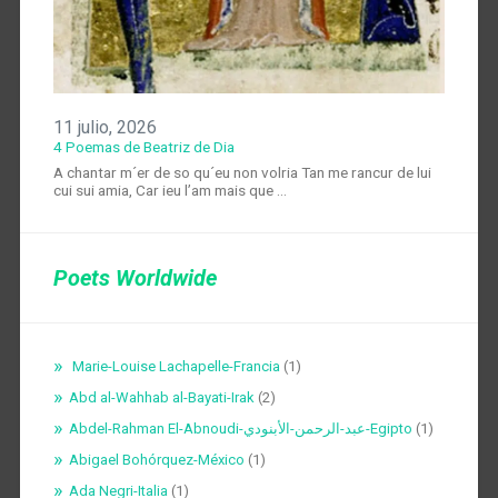
11 julio, 2026
4 Poemas de Beatriz de Dia
A chantar m´er de so qu´eu non volria Tan me rancur de lui
cui sui amia, Car ieu l’am mais que …
Poets Worldwide
Marie-Louise Lachapelle-Francia
(1)
Abd al-Wahhab al-Bayati-Irak
(2)
Abdel-Rahman El-Abnoudi-عبد-الرحمن-الأبنودي-Egipto
(1)
Abigael Bohórquez-México
(1)
Ada Negri-Italia
(1)