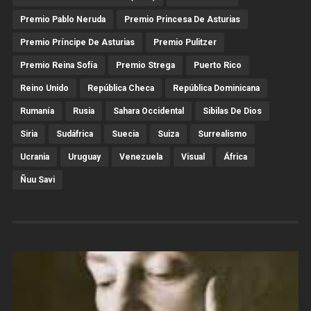
Premio Pablo Neruda
Premio Princesa De Asturias
Premio Príncipe De Asturias
Premio Pulitzer
Premio Reina Sofía
Premio Strega
Puerto Rico
Reino Unido
República Checa
República Dominicana
Rumanía
Rusia
Sahara Occidental
Sibilas De Dios
Siria
Sudáfrica
Suecia
Suiza
Surrealismo
Ucrania
Uruguay
Venezuela
Visual
África
Ñuu Savi