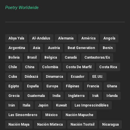
Poetry Worldwide
Abya Yala
Al-Andalus
Alemania
América
Angola
Argentina
Asia
Austria
Beat Generation
Benín
Bolivia
Brasil
Bélgica
Canadá
Cantautoras/es
Chile
China
Colombia
Costa De Marfil
Costa Rica
Cuba
Diidxazá
Dinamarca
Ecuador
EE.UU.
Egipto
España
Europa
Filipinas
Francia
Ghana
Grecia
Guatemala
India
Inglaterra
Irak
Irlanda
Irán
Italia
Japón
Kuwait
Las Imprescindibles
Las Sinsombrero
México
Nación Mapuche
Nación Maya
Nación Mixteca
Nación Tsotsil
Nicaragua