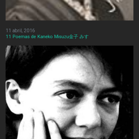
11 abril, 2016
11 Poemas de Kaneko Misuzu金子 みすゞ