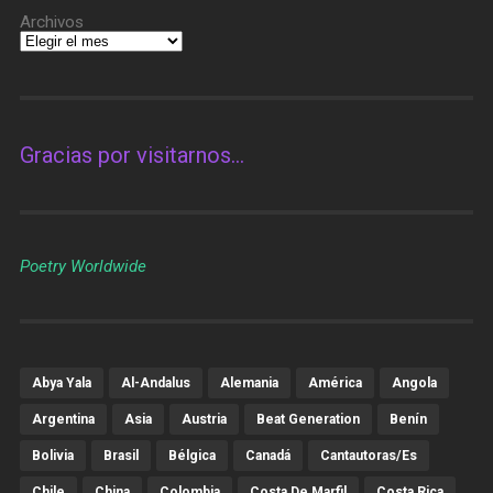
Archivos
Gracias por visitarnos…
Poetry Worldwide
Abya Yala
Al-Andalus
Alemania
América
Angola
Argentina
Asia
Austria
Beat Generation
Benín
Bolivia
Brasil
Bélgica
Canadá
Cantautoras/es
Chile
China
Colombia
Costa De Marfil
Costa Rica