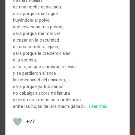
tras las huellas
de una noche desvelada,
será porque madrugué
huyéndole al polvo
que envenena mis pasos,
será porque me marché
a cazar en la oscuridad
de una cordillera lejana,
será porque le crecieron alas
a la sonrisa,
a los ojos que alumbran mi vida,
y se perdieron allende
la inmensidad del universo,
será porque ya tus senos
no cabalgan sobre mi llanura
y como dos rosas se marchitaron
entre las hojas de una madrugada.Si…
Leer más
+27