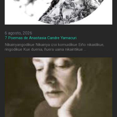
6 agosto, 2026
7 Poemas de Anastasia Candre Yamacuri
Nɨkaɨriyangodɨkue Nɨkaɨriya izoi komuidɨkue Eiño nɨkaɨdɨkue,
rɨngodɨkue Kue duenia, ñuera uaina nɨkaɨritɨkue …