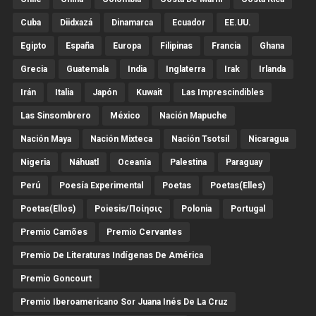
Cuba
Diidxazá
Dinamarca
Ecuador
EE.UU.
Egipto
España
Europa
Filipinas
Francia
Ghana
Grecia
Guatemala
India
Inglaterra
Irak
Irlanda
Irán
Italia
Japón
Kuwait
Las Imprescindibles
Las Sinsombrero
México
Nación Mapuche
Nación Maya
Nación Mixteca
Nación Tsotsil
Nicaragua
Nigeria
Náhuatl
Oceanía
Palestina
Paraguay
Perú
Poesía Experimental
Poetas
Poetas(Elles)
Poetas(Ellos)
Poiesis/ποίησις
Polonia
Portugal
Premio Camões
Premio Cervantes
Premio De Literaturas Indígenas De América
Premio Goncourt
Premio Iberoamericano Sor Juana Inés De La Cruz