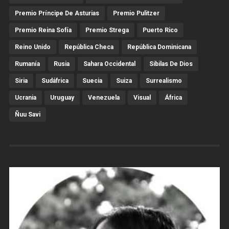
Premio Príncipe De Asturias
Premio Pulitzer
Premio Reina Sofía
Premio Strega
Puerto Rico
Reino Unido
República Checa
República Dominicana
Rumanía
Rusia
Sahara Occidental
Sibilas De Dios
Siria
Sudáfrica
Suecia
Suiza
Surrealismo
Ucrania
Uruguay
Venezuela
Visual
África
Ñuu Savi