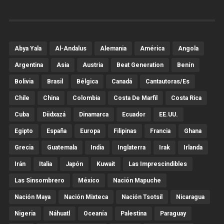
Abya Yala
Al-Andalus
Alemania
América
Angola
Argentina
Asia
Austria
Beat Generation
Benín
Bolivia
Brasil
Bélgica
Canadá
Cantautoras/es
Chile
China
Colombia
Costa De Marfil
Costa Rica
Cuba
Diidxazá
Dinamarca
Ecuador
EE.UU.
Egipto
España
Europa
Filipinas
Francia
Ghana
Grecia
Guatemala
India
Inglaterra
Irak
Irlanda
Irán
Italia
Japón
Kuwait
Las Imprescindibles
Las Sinsombrero
México
Nación Mapuche
Nación Maya
Nación Mixteca
Nación Tsotsil
Nicaragua
Nigeria
Náhuatl
Oceanía
Palestina
Paraguay