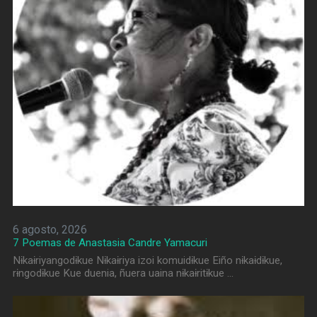
6 agosto, 2026
7 Poemas de Anastasia Candre Yamacuri
Nɨkaɨriyangodɨkue Nɨkaɨriya izoi komuidɨkue Eiño nɨkaɨdɨkue,
rɨngodɨkue Kue duenia, ñuera uaina nɨkaɨritɨkue …