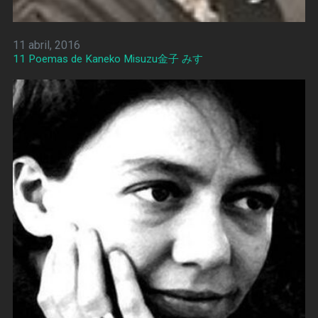
11 abril, 2016
11 Poemas de Kaneko Misuzu金子 みすゞ