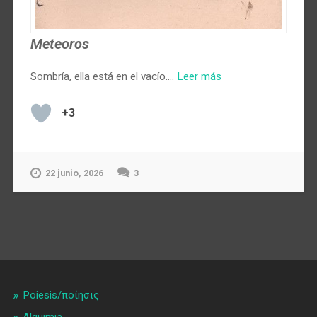
Meteoros
Sombría, ella está en el vacío.…
Leer más
+3
22 junio, 2026
3
Poiesis/ποίησις