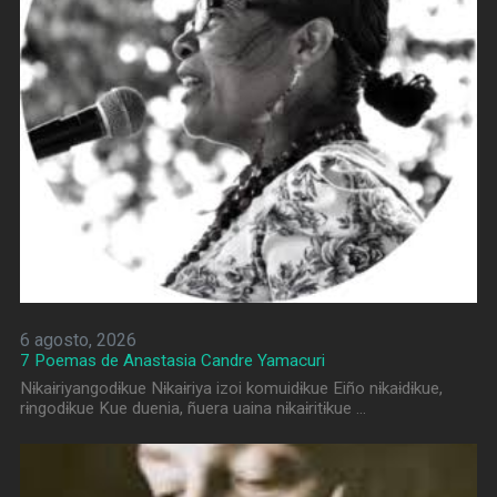
6 agosto, 2026
7 Poemas de Anastasia Candre Yamacuri
Nɨkaɨriyangodɨkue Nɨkaɨriya izoi komuidɨkue Eiño nɨkaɨdɨkue,
rɨngodɨkue Kue duenia, ñuera uaina nɨkaɨritɨkue …