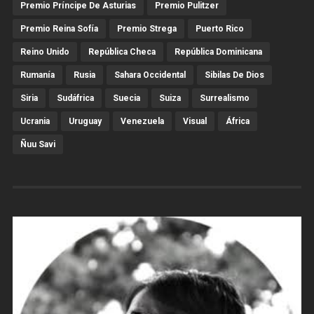
Premio Príncipe De Asturias
Premio Pulitzer
Premio Reina Sofía
Premio Strega
Puerto Rico
Reino Unido
República Checa
República Dominicana
Rumanía
Rusia
Sahara Occidental
Sibilas De Dios
Siria
Sudáfrica
Suecia
Suiza
Surrealismo
Ucrania
Uruguay
Venezuela
Visual
África
Ñuu Savi