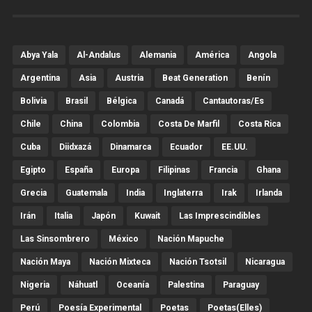
Abya Yala
Al-Andalus
Alemania
América
Angola
Argentina
Asia
Austria
Beat Generation
Benín
Bolivia
Brasil
Bélgica
Canadá
Cantautoras/es
Chile
China
Colombia
Costa De Marfil
Costa Rica
Cuba
Diidxazá
Dinamarca
Ecuador
EE.UU.
Egipto
España
Europa
Filipinas
Francia
Ghana
Grecia
Guatemala
India
Inglaterra
Irak
Irlanda
Irán
Italia
Japón
Kuwait
Las Imprescindibles
Las Sinsombrero
México
Nación Mapuche
Nación Maya
Nación Mixteca
Nación Tsotsil
Nicaragua
Nigeria
Náhuatl
Oceanía
Palestina
Paraguay
Perú
Poesía Experimental
Poetas
Poetas(Elles)