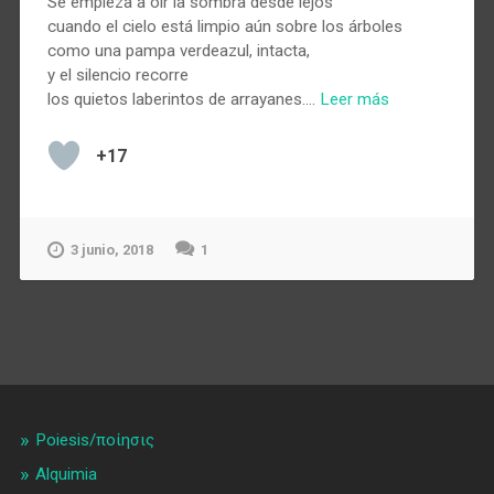
Se empieza a oír la sombra desde lejos
cuando el cielo está limpio aún sobre los árboles
como una pampa verdeazul, intacta,
y el silencio recorre
los quietos laberintos de arrayanes.…
Leer más
+17
3 junio, 2018
1
Poiesis/ποίησις
Alquimia