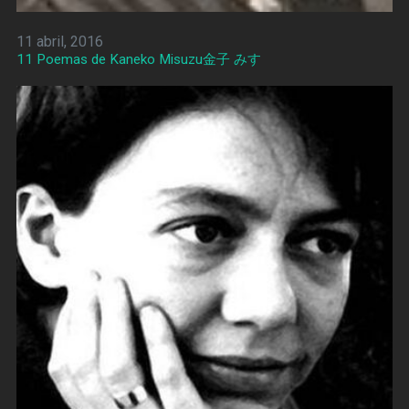
11 abril, 2016
11 Poemas de Kaneko Misuzu金子 みすゞ