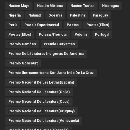
Nación Maya
Nación Mixteca
Nación Tsotsil
Nicaragua
Nigeria
Náhuatl
Oceanía
Palestina
Paraguay
Perú
Poesía Experimental
Poetas
Poetas(Elles)
Poetas(Ellos)
Poiesis/ποίησις
Polonia
Portugal
Premio Camões
Premio Cervantes
Premio De Literaturas Indígenas De América
Premio Goncourt
Premio Iberoamericano Sor Juana Inés De La Cruz
Premio Nacional De Las Letras(España)
Premio Nacional De Literatura(Chile)
Premio Nacional De Literatura(Cuba)
Premio Nacional De Literatura(Uruguay)
Premio Nacional De Literatura(Venezuela)