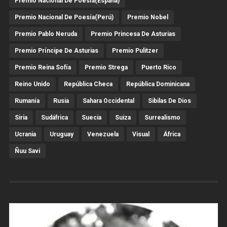
Premio Nacional De Poesía(España)
Premio Nacional De Poesía(Perú)
Premio Nobel
Premio Pablo Neruda
Premio Princesa De Asturias
Premio Príncipe De Asturias
Premio Pulitzer
Premio Reina Sofía
Premio Strega
Puerto Rico
Reino Unido
República Checa
República Dominicana
Rumanía
Rusia
Sahara Occidental
Sibilas De Dios
Siria
Sudáfrica
Suecia
Suiza
Surrealismo
Ucrania
Uruguay
Venezuela
Visual
África
Ñuu Savi