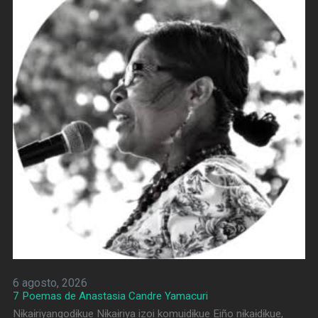
6 agosto, 2026
7 Poemas de Anastasia Candre Yamacuri
Nɨkaɨriyangodɨkue Nɨkaɨriya izoi komuidɨkue Eiño nɨkaɨdɨkue,