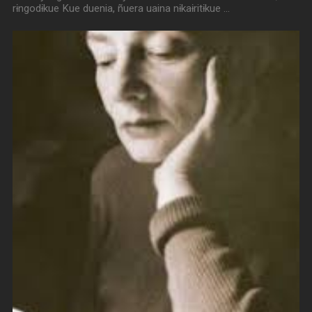
rɨngodɨkue Kue duenia, ñuera uaina nɨkaɨritɨkue …