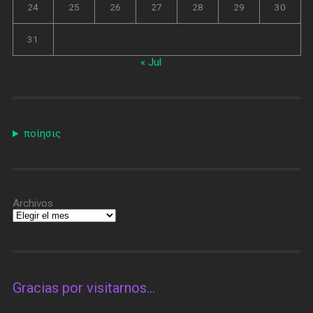
24
25
26
27
28
29
30
31
« Jul
ποίησις
Archivos
Gracias por visitarnos…