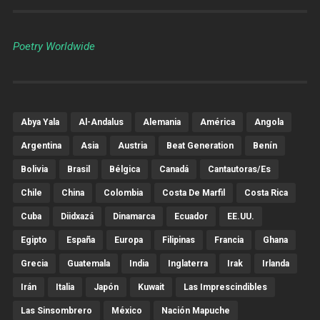
Poetry Worldwide
Abya Yala
Al-Andalus
Alemania
América
Angola
Argentina
Asia
Austria
Beat Generation
Benín
Bolivia
Brasil
Bélgica
Canadá
Cantautoras/es
Chile
China
Colombia
Costa De Marfil
Costa Rica
Cuba
Diidxazá
Dinamarca
Ecuador
EE.UU.
Egipto
España
Europa
Filipinas
Francia
Ghana
Grecia
Guatemala
India
Inglaterra
Irak
Irlanda
Irán
Italia
Japón
Kuwait
Las Imprescindibles
Las Sinsombrero
México
Nación Mapuche