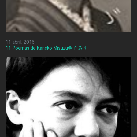
11 abril, 2016
11 Poemas de Kaneko Misuzu金子 みすゞ