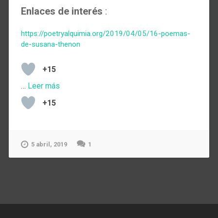
Enlaces de interés
:
https://poetryalquimia.org/2019/04/05/16-poemas-
de-susana-thenon
+15
…
Leer más
+15
5 abril, 2019
1