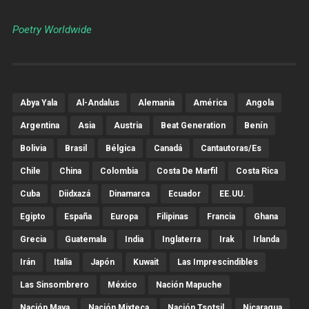
Poetry Worldwide
Abya Yala
Al-Andalus
Alemania
América
Angola
Argentina
Asia
Austria
Beat Generation
Benín
Bolivia
Brasil
Bélgica
Canadá
Cantautoras/es
Chile
China
Colombia
Costa De Marfil
Costa Rica
Cuba
Diidxazá
Dinamarca
Ecuador
EE.UU.
Egipto
España
Europa
Filipinas
Francia
Ghana
Grecia
Guatemala
India
Inglaterra
Irak
Irlanda
Irán
Italia
Japón
Kuwait
Las Imprescindibles
Las Sinsombrero
México
Nación Mapuche
Nación Maya
Nación Mixteca
Nación Tsotsil
Nicaragua