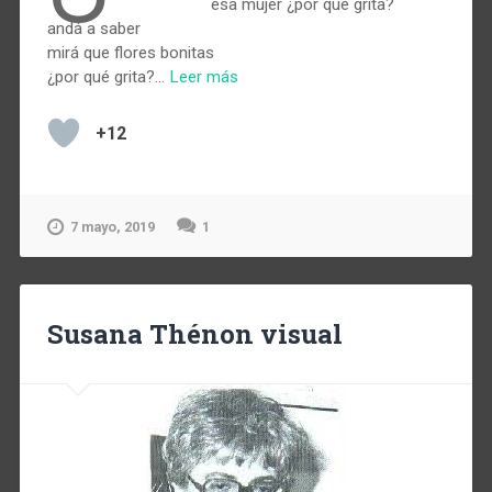
esa mujer ¿por qué grita?
andá a saber
mirá que flores bonitas
¿por qué grita?…
Leer más
+12
7 mayo, 2019
1
Susana Thénon visual