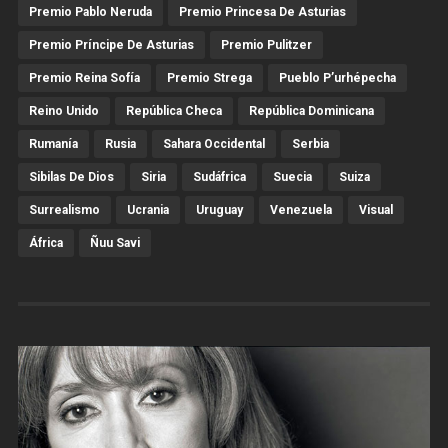
Premio Pablo Neruda
Premio Princesa De Asturias
Premio Príncipe De Asturias
Premio Pulitzer
Premio Reina Sofía
Premio Strega
Pueblo P’urhépecha
Reino Unido
República Checa
República Dominicana
Rumanía
Rusia
Sahara Occidental
Serbia
Sibilas De Dios
Siria
Sudáfrica
Suecia
Suiza
Surrealismo
Ucrania
Uruguay
Venezuela
Visual
África
Ñuu Savi