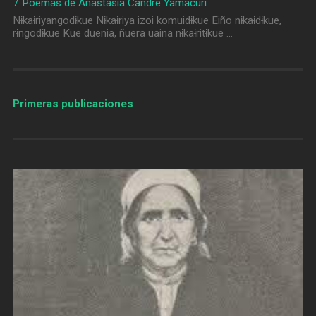
7 Poemas de Anastasia Candre Yamacuri
Nɨkaɨriyangodɨkue Nɨkaɨriya izoi komuidɨkue Eiño nɨkaɨdɨkue,
rɨngodɨkue Kue duenia, ñuera uaina nɨkaɨritɨkue …
Primeras publicaciones