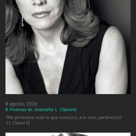
8 agosto, 2026
8 Poemas de Jeannette L. Clariond
"Me pertenece solo lo que conozco; a lo otro, pertenezco"
J.L.Clariol El …