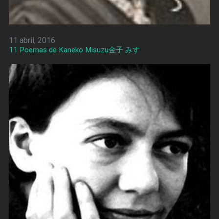
11 abril, 2016
11 Poemas de Kaneko Misuzu金子 みすゞ