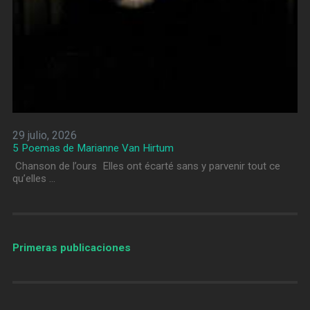
29 julio, 2026
5 Poemas de Marianne Van Hirtum
Chanson de l’ours Elles ont écarté sans y parvenir tout ce
qu’elles …
Primeras publicaciones