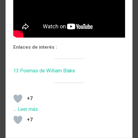
Enlaces de interés :
13 Poemas de William Blake
+7
…
Leer más
+7