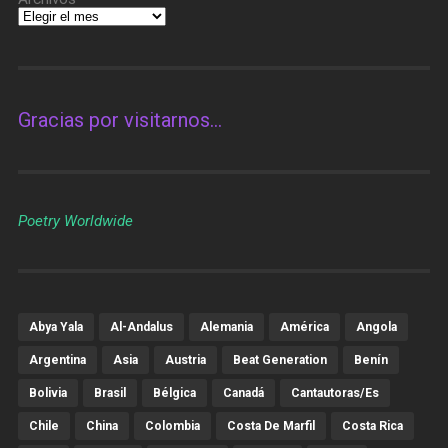
Gracias por visitarnos…
Poetry Worldwide
Abya Yala
Al-Andalus
Alemania
América
Angola
Argentina
Asia
Austria
Beat Generation
Benín
Bolivia
Brasil
Bélgica
Canadá
Cantautoras/es
Chile
China
Colombia
Costa De Marfil
Costa Rica