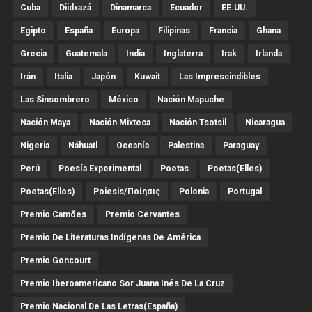
Cuba
Diidxazá
Dinamarca
Ecuador
EE.UU.
Egipto
España
Europa
Filipinas
Francia
Ghana
Grecia
Guatemala
India
Inglaterra
Irak
Irlanda
Irán
Italia
Japón
Kuwait
Las Imprescindibles
Las Sinsombrero
México
Nación Mapuche
Nación Maya
Nación Mixteca
Nación Tsotsil
Nicaragua
Nigeria
Náhuatl
Oceanía
Palestina
Paraguay
Perú
Poesía Experimental
Poetas
Poetas(Elles)
Poetas(Ellos)
Poiesis/ποίησις
Polonia
Portugal
Premio Camões
Premio Cervantes
Premio De Literaturas Indígenas De América
Premio Goncourt
Premio Iberoamericano Sor Juana Inés De La Cruz
Premio Nacional De Las Letras(España)