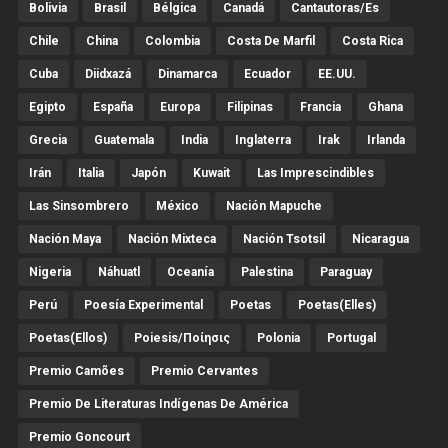
Bolivia
Brasil
Bélgica
Canadá
Cantautoras/es
Chile
China
Colombia
Costa De Marfil
Costa Rica
Cuba
Diidxazá
Dinamarca
Ecuador
EE.UU.
Egipto
España
Europa
Filipinas
Francia
Ghana
Grecia
Guatemala
India
Inglaterra
Irak
Irlanda
Irán
Italia
Japón
Kuwait
Las Imprescindibles
Las Sinsombrero
México
Nación Mapuche
Nación Maya
Nación Mixteca
Nación Tsotsil
Nicaragua
Nigeria
Náhuatl
Oceanía
Palestina
Paraguay
Perú
Poesía Experimental
Poetas
Poetas(Elles)
Poetas(Ellos)
Poiesis/ποίησις
Polonia
Portugal
Premio Camões
Premio Cervantes
Premio De Literaturas Indígenas De América
Premio Goncourt