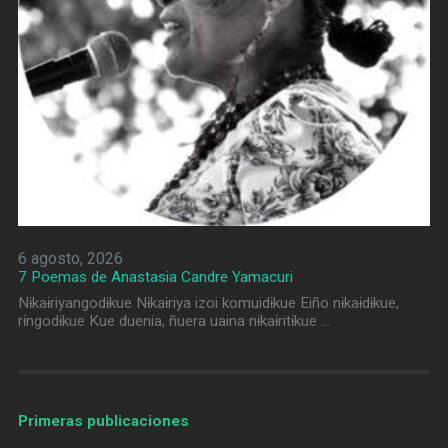
6 agosto, 2026
7 Poemas de Anastasia Candre Yamacuri
Nɨkaɨriyangodɨkue Nɨkaɨriya izoi komuidɨkue Eiño nɨkaɨdɨkue,
rɨngodɨkue Kue duenia, ñuera uaina nɨkaɨritɨkue …
Primeras publicaciones