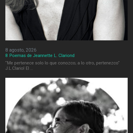
8 agosto, 2026
8 Poemas de Jeannette L. Clariond
"Me pertenece solo lo que conozco; a lo otro, pertenezco"
J.L.Clariol El …