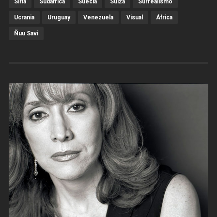
Siria
Sudáfrica
Suecia
Suiza
Surrealismo
Ucrania
Uruguay
Venezuela
Visual
África
Ñuu Savi