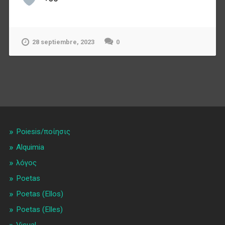
28 septiembre, 2023
0
Poiesis/ποίησις
Alquimia
λóγος
Poetas
Poetas (Ellos)
Poetas (Elles)
Visual