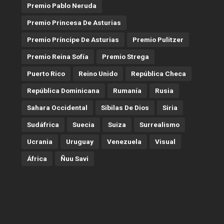
Premio Pablo Neruda
Premio Princesa De Asturias
Premio Príncipe De Asturias
Premio Pulitzer
Premio Reina Sofía
Premio Strega
Puerto Rico
Reino Unido
República Checa
República Dominicana
Rumanía
Rusia
Sahara Occidental
Sibilas De Dios
Siria
Sudáfrica
Suecia
Suiza
Surrealismo
Ucrania
Uruguay
Venezuela
Visual
África
Ñuu Savi