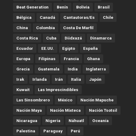
Beat Generation
Benín
Bolivia
Brasil
Bélgica
Canadá
Cantautoras/es
Chile
China
Colombia
Costa De Marfil
Costa Rica
Cuba
Diidxazá
Dinamarca
Ecuador
EE.UU.
Egipto
España
Europa
Filipinas
Francia
Ghana
Grecia
Guatemala
India
Inglaterra
Irak
Irlanda
Irán
Italia
Japón
Kuwait
Las Imprescindibles
Las Sinsombrero
México
Nación Mapuche
Nación Maya
Nación Mixteca
Nación Tsotsil
Nicaragua
Nigeria
Náhuatl
Oceanía
Palestina
Paraguay
Perú