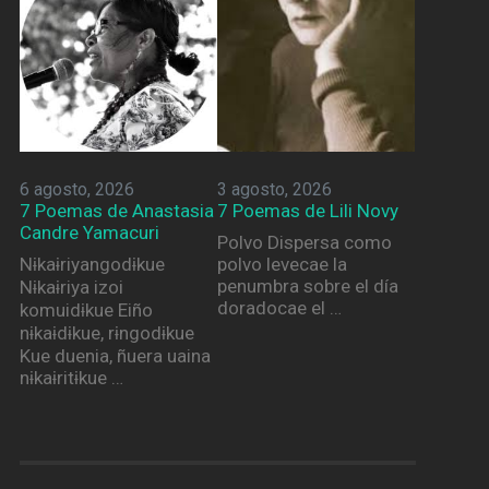
6 agosto, 2026
3 agosto, 2026
7 Poemas de Anastasia
7 Poemas de Lili Novy
Candre Yamacuri
Polvo Dispersa como
Nɨkaɨriyangodɨkue
polvo levecae la
penumbra sobre el día
Nɨkaɨriya izoi
doradocae el …
komuidɨkue Eiño
nɨkaɨdɨkue, rɨngodɨkue
Kue duenia, ñuera uaina
nɨkaɨritɨkue …