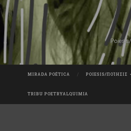
Skip
to
content
Search
Poiesis/
MIRADA POÉTICA
POIESIS/ΠΟΊΗΣΙΣ
TRIBU POETRYALQUIMIA