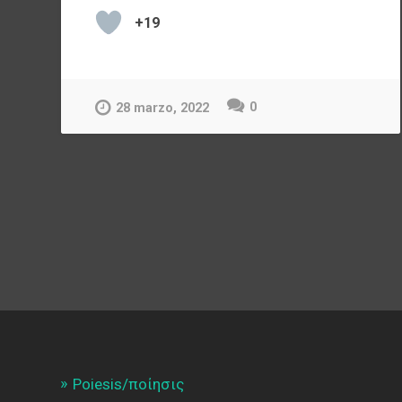
+19
0
28 marzo, 2022
Poiesis/ποίησις