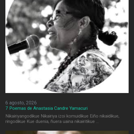
6 agosto, 2026
7 Poemas de Anastasia Candre Yamacuri
Nɨkaɨriyangodɨkue Nɨkaɨriya izoi komuidɨkue Eiño nɨkaɨdɨkue,
rɨngodɨkue Kue duenia, ñuera uaina nɨkaɨritɨkue …