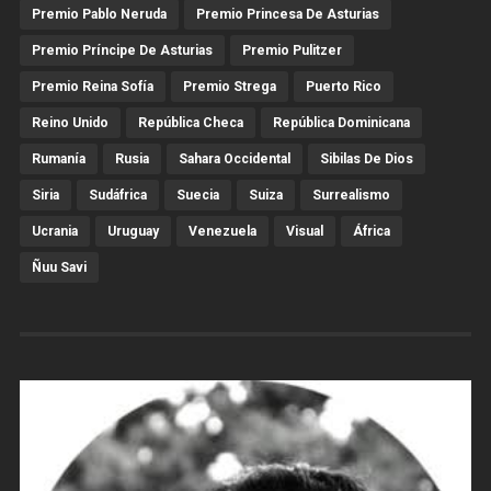
Premio Pablo Neruda
Premio Princesa De Asturias
Premio Príncipe De Asturias
Premio Pulitzer
Premio Reina Sofía
Premio Strega
Puerto Rico
Reino Unido
República Checa
República Dominicana
Rumanía
Rusia
Sahara Occidental
Sibilas De Dios
Siria
Sudáfrica
Suecia
Suiza
Surrealismo
Ucrania
Uruguay
Venezuela
Visual
África
Ñuu Savi