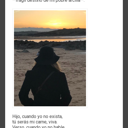
—frágil destino de mi pobre arcilla—.
Hijo, cuando yo no exista,
tú serás mi carne, viva.
Verso, cuando yo no hable,