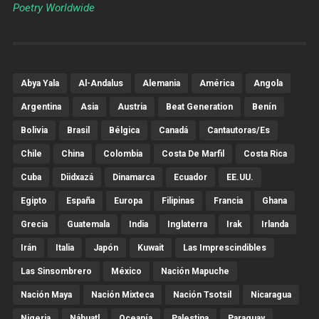
Poetry Worldwide
Abya Yala
Al-Andalus
Alemania
América
Angola
Argentina
Asia
Austria
Beat Generation
Benín
Bolivia
Brasil
Bélgica
Canadá
Cantautoras/es
Chile
China
Colombia
Costa De Marfil
Costa Rica
Cuba
Diidxazá
Dinamarca
Ecuador
EE.UU.
Egipto
España
Europa
Filipinas
Francia
Ghana
Grecia
Guatemala
India
Inglaterra
Irak
Irlanda
Irán
Italia
Japón
Kuwait
Las Imprescindibles
Las Sinsombrero
México
Nación Mapuche
Nación Maya
Nación Mixteca
Nación Tsotsil
Nicaragua
Nigeria
Náhuatl
Oceanía
Palestina
Paraguay