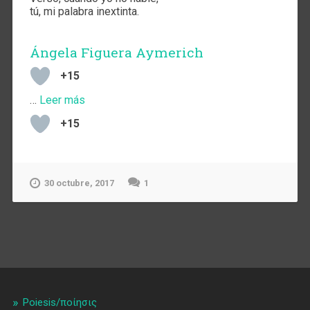
tú, mi palabra inextinta.
Ángela Figuera Aymerich
+15
…
Leer más
+15
30 octubre, 2017
1
Poiesis/ποίησις