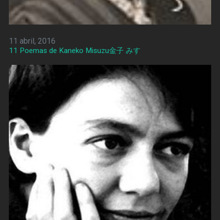
11 abril, 2016
11 Poemas de Kaneko Misuzu金子 みすゞ