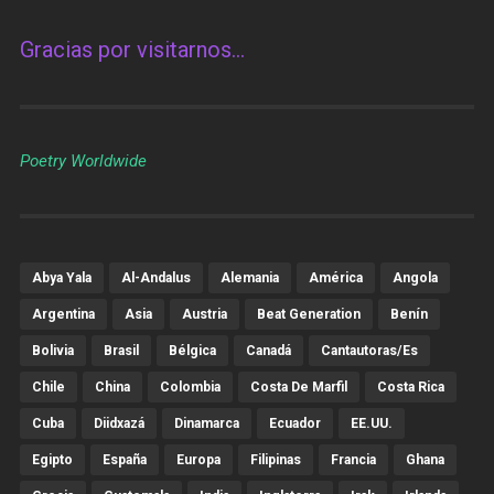
Gracias por visitarnos…
Poetry Worldwide
Abya Yala
Al-Andalus
Alemania
América
Angola
Argentina
Asia
Austria
Beat Generation
Benín
Bolivia
Brasil
Bélgica
Canadá
Cantautoras/es
Chile
China
Colombia
Costa De Marfil
Costa Rica
Cuba
Diidxazá
Dinamarca
Ecuador
EE.UU.
Egipto
España
Europa
Filipinas
Francia
Ghana