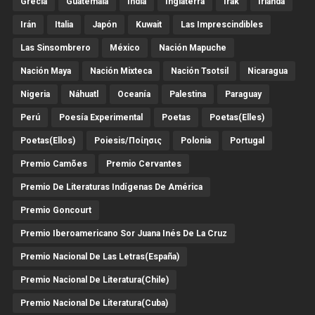
Grecia
Guatemala
India
Inglaterra
Irak
Irlanda
Irán
Italia
Japón
Kuwait
Las Imprescindibles
Las Sinsombrero
México
Nación Mapuche
Nación Maya
Nación Mixteca
Nación Tsotsil
Nicaragua
Nigeria
Náhuatl
Oceanía
Palestina
Paraguay
Perú
Poesía Experimental
Poetas
Poetas(Elles)
Poetas(Ellos)
Poiesis/ποίησις
Polonia
Portugal
Premio Camões
Premio Cervantes
Premio De Literaturas Indígenas De América
Premio Goncourt
Premio Iberoamericano Sor Juana Inés De La Cruz
Premio Nacional De Las Letras(España)
Premio Nacional De Literatura(Chile)
Premio Nacional De Literatura(Cuba)