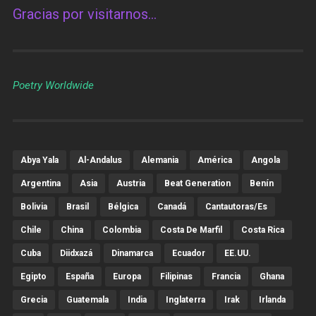
Gracias por visitarnos…
Poetry Worldwide
Abya Yala
Al-Andalus
Alemania
América
Angola
Argentina
Asia
Austria
Beat Generation
Benín
Bolivia
Brasil
Bélgica
Canadá
Cantautoras/es
Chile
China
Colombia
Costa De Marfil
Costa Rica
Cuba
Diidxazá
Dinamarca
Ecuador
EE.UU.
Egipto
España
Europa
Filipinas
Francia
Ghana
Grecia
Guatemala
India
Inglaterra
Irak
Irlanda