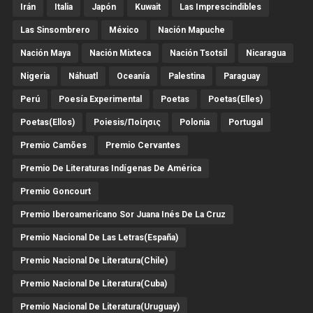
Irán
Italia
Japón
Kuwait
Las Imprescindibles
Las Sinsombrero
México
Nación Mapuche
Nación Maya
Nación Mixteca
Nación Tsotsil
Nicaragua
Nigeria
Náhuatl
Oceanía
Palestina
Paraguay
Perú
Poesía Experimental
Poetas
Poetas(Elles)
Poetas(Ellos)
Poiesis/ποίησις
Polonia
Portugal
Premio Camões
Premio Cervantes
Premio De Literaturas Indígenas De América
Premio Goncourt
Premio Iberoamericano Sor Juana Inés De La Cruz
Premio Nacional De Las Letras(España)
Premio Nacional De Literatura(Chile)
Premio Nacional De Literatura(Cuba)
Premio Nacional De Literatura(Uruguay)