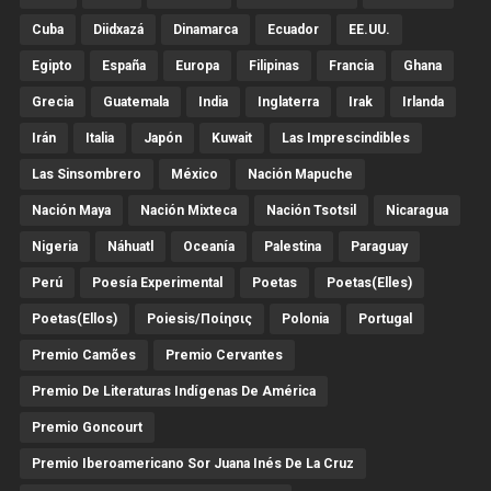
Cuba
Diidxazá
Dinamarca
Ecuador
EE.UU.
Egipto
España
Europa
Filipinas
Francia
Ghana
Grecia
Guatemala
India
Inglaterra
Irak
Irlanda
Irán
Italia
Japón
Kuwait
Las Imprescindibles
Las Sinsombrero
México
Nación Mapuche
Nación Maya
Nación Mixteca
Nación Tsotsil
Nicaragua
Nigeria
Náhuatl
Oceanía
Palestina
Paraguay
Perú
Poesía Experimental
Poetas
Poetas(Elles)
Poetas(Ellos)
Poiesis/ποίησις
Polonia
Portugal
Premio Camões
Premio Cervantes
Premio De Literaturas Indígenas De América
Premio Goncourt
Premio Iberoamericano Sor Juana Inés De La Cruz