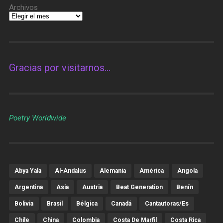
Archivos
Gracias por visitarnos…
Poetry Worldwide
Abya Yala
Al-Andalus
Alemania
América
Angola
Argentina
Asia
Austria
Beat Generation
Benín
Bolivia
Brasil
Bélgica
Canadá
Cantautoras/es
Chile
China
Colombia
Costa De Marfil
Costa Rica