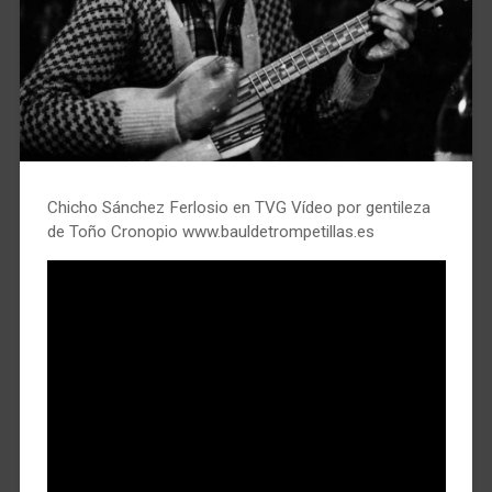
Chicho Sánchez Ferlosio en TVG Vídeo por gentileza
de Toño Cronopio www.bauldetrompetillas.es