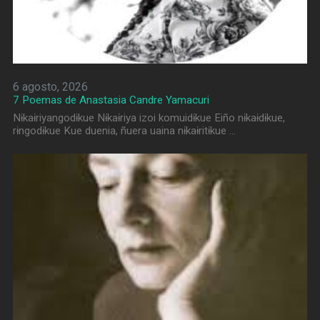
6 agosto, 2026
7 Poemas de Anastasia Candre Yamacuri
Nɨkaɨriyangodɨkue Nɨkaɨriya izoi komuidɨkue Eiño nɨkaɨdɨkue,
rɨngodɨkue Kue duenia, ñuera uaina nɨkaɨritɨkue …