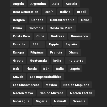
Angola
Argentina
Asia
Austria
Beat Generation
Benín
Bolivia
Brasil
Bélgica
Canadá
Cantautoras/es
Chile
China
Colombia
Costa De Marfil
Costa Rica
Cuba
Diidxazá
Dinamarca
Ecuador
EE.UU.
Egipto
España
Europa
Filipinas
Francia
Ghana
Grecia
Guatemala
India
Inglaterra
Irak
Irlanda
Irán
Italia
Japón
Kuwait
Las Imprescindibles
Las Sinsombrero
México
Nación Mapuche
Nación Maya
Nación Mixteca
Nación Tsotsil
Nicaragua
Nigeria
Náhuatl
Oceanía