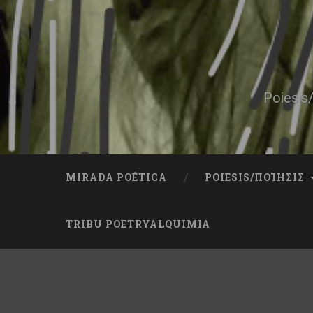
Skip
to
content
Search
Poiesis/
MIRADA POÉTICA
POIESIS/ΠΟΊΗΣΙΣ
TRIBU POETRYALQUIMIA