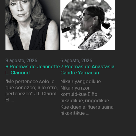
8 agosto, 2026
6 agosto, 2026
8 Poemas de Jeannette
7 Poemas de Anastasia
L. Clariond
Candre Yamacuri
"Me pertenece solo lo
Nɨkaɨriyangodɨkue
que conozco; a lo otro,
Nɨkaɨriya izoi
pertenezco" J.L.Clariol
komuidɨkue Eiño
El …
nɨkaɨdɨkue, rɨngodɨkue
Kue duenia, ñuera uaina
nɨkaɨritɨkue …