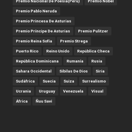
Premio Nacional De Poesía(Perú)
Premio Nobel
Premio Pablo Neruda
Premio Princesa De Asturias
Premio Príncipe De Asturias
Premio Pulitzer
Premio Reina Sofía
Premio Strega
Puerto Rico
Reino Unido
República Checa
República Dominicana
Rumanía
Rusia
Sahara Occidental
Sibilas De Dios
Siria
Sudáfrica
Suecia
Suiza
Surrealismo
Ucrania
Uruguay
Venezuela
Visual
África
Ñuu Savi