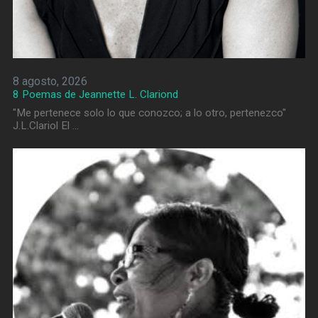
8 agosto, 2026
8 Poemas de Jeannette L. Clariond
"Me pertenece solo lo que conozco; a lo otro, pertenezco"
J.L.Clariol El …