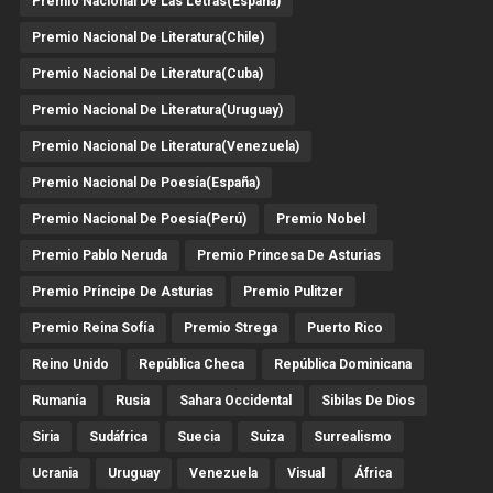
Premio Nacional De Las Letras(España)
Premio Nacional De Literatura(Chile)
Premio Nacional De Literatura(Cuba)
Premio Nacional De Literatura(Uruguay)
Premio Nacional De Literatura(Venezuela)
Premio Nacional De Poesía(España)
Premio Nacional De Poesía(Perú)
Premio Nobel
Premio Pablo Neruda
Premio Princesa De Asturias
Premio Príncipe De Asturias
Premio Pulitzer
Premio Reina Sofía
Premio Strega
Puerto Rico
Reino Unido
República Checa
República Dominicana
Rumanía
Rusia
Sahara Occidental
Sibilas De Dios
Siria
Sudáfrica
Suecia
Suiza
Surrealismo
Ucrania
Uruguay
Venezuela
Visual
África