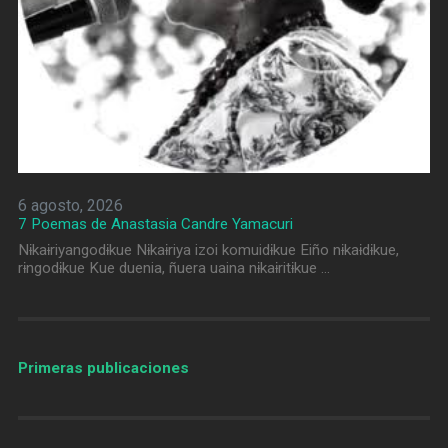
6 agosto, 2026
7 Poemas de Anastasia Candre Yamacuri
Nɨkaɨriyangodɨkue Nɨkaɨriya izoi komuidɨkue Eiño nɨkaɨdɨkue,
rɨngodɨkue Kue duenia, ñuera uaina nɨkaɨritɨkue …
Primeras publicaciones