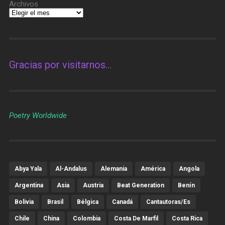
Archivos
Gracias por visitarnos…
Poetry Worldwide
Abya Yala
Al-Andalus
Alemania
América
Angola
Argentina
Asia
Austria
Beat Generation
Benín
Bolivia
Brasil
Bélgica
Canadá
Cantautoras/es
Chile
China
Colombia
Costa De Marfil
Costa Rica