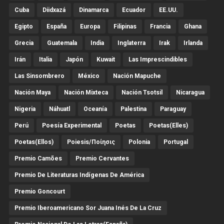
Cuba
Diidxazá
Dinamarca
Ecuador
EE.UU.
Egipto
España
Europa
Filipinas
Francia
Ghana
Grecia
Guatemala
India
Inglaterra
Irak
Irlanda
Irán
Italia
Japón
Kuwait
Las Imprescindibles
Las Sinsombrero
México
Nación Mapuche
Nación Maya
Nación Mixteca
Nación Tsotsil
Nicaragua
Nigeria
Náhuatl
Oceanía
Palestina
Paraguay
Perú
Poesía Experimental
Poetas
Poetas(Elles)
Poetas(Ellos)
Poiesis/ποίησις
Polonia
Portugal
Premio Camões
Premio Cervantes
Premio De Literaturas Indígenas De América
Premio Goncourt
Premio Iberoamericano Sor Juana Inés De La Cruz