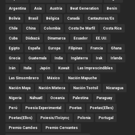
Argentina
Asia
Austria
Beat Generation
Benín
Bolivia
Brasil
Bélgica
Canadá
Cantautoras/es
Chile
China
Colombia
Costa De Marfil
Costa Rica
Cuba
Diidxazá
Dinamarca
Ecuador
EE.UU.
Egipto
España
Europa
Filipinas
Francia
Ghana
Grecia
Guatemala
India
Inglaterra
Irak
Irlanda
Irán
Italia
Japón
Kuwait
Las Imprescindibles
Las Sinsombrero
México
Nación Mapuche
Nación Maya
Nación Mixteca
Nación Tsotsil
Nicaragua
Nigeria
Náhuatl
Oceanía
Palestina
Paraguay
Perú
Poesía Experimental
Poetas
Poetas(Elles)
Poetas(Ellos)
Poiesis/ποίησις
Polonia
Portugal
Premio Camões
Premio Cervantes