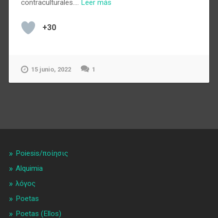
contraculturales.…
Leer más
+30
15 junio, 2022
1
Poiesis/ποίησις
Alquimia
λóγος
Poetas
Poetas (Ellos)