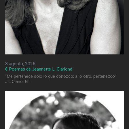
8 agosto, 2026
8 Poemas de Jeannette L. Clariond
"Me pertenece solo lo que conozco; a lo otro, pertenezco"
J.L.Clariol El …