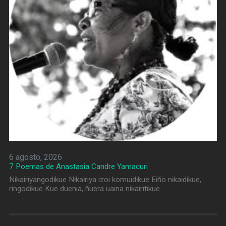
6 agosto, 2026
7 Poemas de Anastasia Candre Yamacuri
Nɨkaɨriyangodɨkue Nɨkaɨriya izoi komuidɨkue Eiño nɨkaɨdɨkue,
rɨngodɨkue Kue duenia, ñuera uaina nɨkaɨritɨkue …