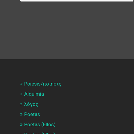
Poiesis/ποίησις
Alquimia
λóγος
Poetas
Poetas (Ellos)