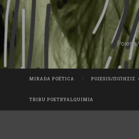
Skip
to
content
Search
Poiesis/
MIRADA POÉTICA
POIESIS/ΠΟΊΗΣΙΣ
TRIBU POETRYALQUIMIA