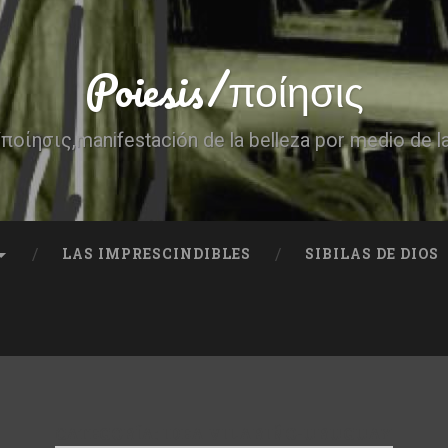
Poiesis/ποίησις
ποίησις,manifestación de la belleza por medio de l
LAS IMPRESCINDIBLES
SIBILAS DE DIOS
CATEGORÍA:
IDEA VILARIÑO-URUGUAY