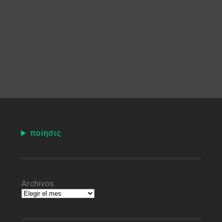
ποίησις
Archivos