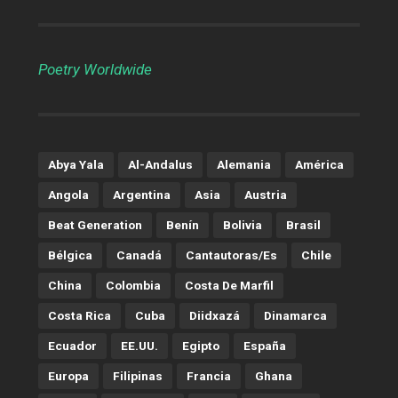
Poetry Worldwide
Abya Yala
Al-Andalus
Alemania
América
Angola
Argentina
Asia
Austria
Beat Generation
Benín
Bolivia
Brasil
Bélgica
Canadá
Cantautoras/es
Chile
China
Colombia
Costa De Marfil
Costa Rica
Cuba
Diidxazá
Dinamarca
Ecuador
EE.UU.
Egipto
España
Europa
Filipinas
Francia
Ghana