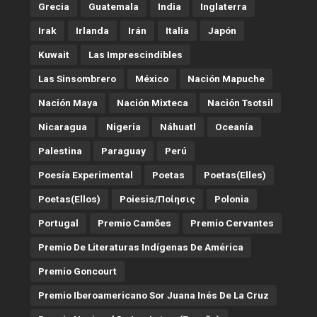
Grecia
Guatemala
India
Inglaterra
Irak
Irlanda
Irán
Italia
Japón
Kuwait
Las Imprescindibles
Las Sinsombrero
México
Nación Mapuche
Nación Maya
Nación Mixteca
Nación Tsotsil
Nicaragua
Nigeria
Náhuatl
Oceanía
Palestina
Paraguay
Perú
Poesía Experimental
Poetas
Poetas(Elles)
Poetas(Ellos)
Poiesis/ποίησις
Polonia
Portugal
Premio Camões
Premio Cervantes
Premio De Literaturas Indígenas De América
Premio Goncourt
Premio Iberoamericano Sor Juana Inés De La Cruz