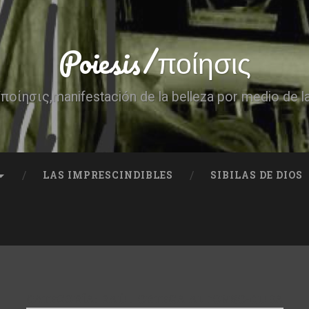
Poiesis/ποίησις
ποίησις,manifestación de la belleza por medio de l
LAS IMPRESCINDIBLES
SIBILAS DE DIOS
CATEGORÍA:
RAÚL ORTEGA ALFONSO-CUBA