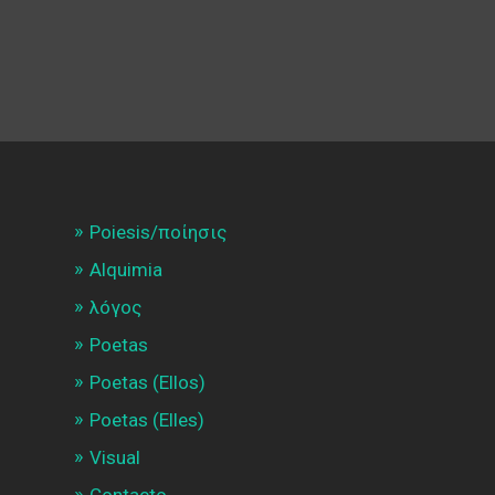
Poiesis/ποίησις
Alquimia
λóγος
Poetas
Poetas (Ellos)
Poetas (Elles)
Visual