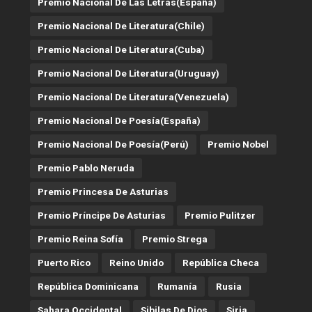
Premio Nacional De Las Letras(España)
Premio Nacional De Literatura(Chile)
Premio Nacional De Literatura(Cuba)
Premio Nacional De Literatura(Uruguay)
Premio Nacional De Literatura(Venezuela)
Premio Nacional De Poesía(España)
Premio Nacional De Poesía(Perú)
Premio Nobel
Premio Pablo Neruda
Premio Princesa De Asturias
Premio Príncipe De Asturias
Premio Pulitzer
Premio Reina Sofía
Premio Strega
Puerto Rico
Reino Unido
República Checa
República Dominicana
Rumanía
Rusia
Sahara Occidental
Sibilas De Dios
Siria