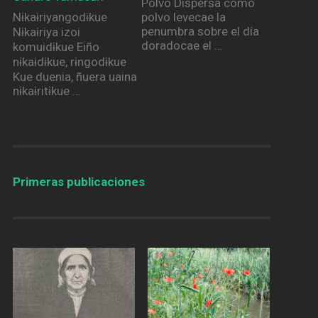
Polvo Dispersa como
Nɨkaɨriyangodɨkue
polvo levecae la
penumbra sobre el día
Nɨkaɨriya izoi
doradocae el …
komuidɨkue Eiño
nɨkaɨdɨkue, rɨngodɨkue
Kue duenia, ñuera uaina
nɨkaɨritɨkue …
Primeras publicaciones