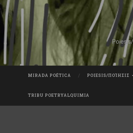
Skip
to
content
Search
Poiesis/
MIRADA POÉTICA
POIESIS/ΠΟΊΗΣΙΣ
TRIBU POETRYALQUIMIA