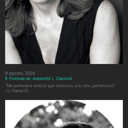
8 agosto, 2026
8 Poemas de Jeannette L. Clariond
"Me pertenece solo lo que conozco; a lo otro, pertenezco"
J.L.Clariol El …