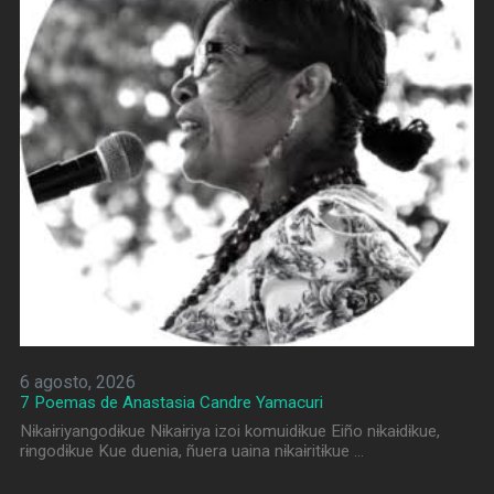
6 agosto, 2026
7 Poemas de Anastasia Candre Yamacuri
Nɨkaɨriyangodɨkue Nɨkaɨriya izoi komuidɨkue Eiño nɨkaɨdɨkue,
rɨngodɨkue Kue duenia, ñuera uaina nɨkaɨritɨkue …