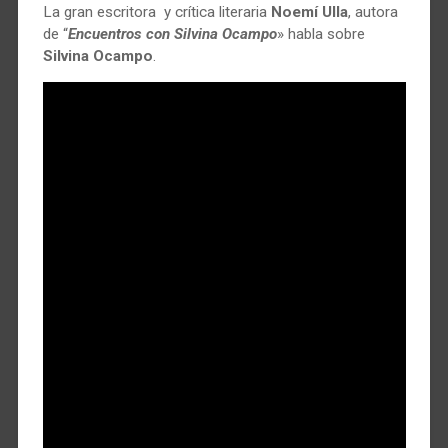
La gran escritora y crítica literaria
Noemí Ulla
, autora
de “
Encuentros con Silvina Ocampo
» habla sobre
Silvina Ocampo
.