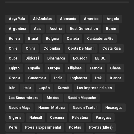
Abya Yala
Al-Andalus
Alemania
América
Angola
Argentina
Asia
Austria
Beat Generation
Benín
Bolivia
Brasil
Bélgica
Canadá
Cantautoras/es
Chile
China
Colombia
Costa De Marfil
Costa Rica
Cuba
Diidxazá
Dinamarca
Ecuador
EE.UU.
Egipto
España
Europa
Filipinas
Francia
Ghana
Grecia
Guatemala
India
Inglaterra
Irak
Irlanda
Irán
Italia
Japón
Kuwait
Las Imprescindibles
Las Sinsombrero
México
Nación Mapuche
Nación Maya
Nación Mixteca
Nación Tsotsil
Nicaragua
Nigeria
Náhuatl
Oceanía
Palestina
Paraguay
Perú
Poesía Experimental
Poetas
Poetas(Elles)