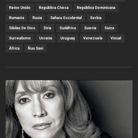
Reino Unido
República Checa
República Dominicana
Rumanía
Rusia
Sahara Occidental
Serbia
Sibilas De Dios
Siria
Sudáfrica
Suecia
Suiza
Surrealismo
Ucrania
Uruguay
Venezuela
Visual
África
Ñuu Savi