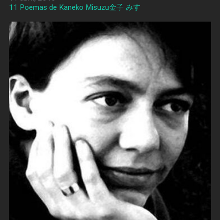
11 Poemas de Kaneko Misuzu金子 みすゞ