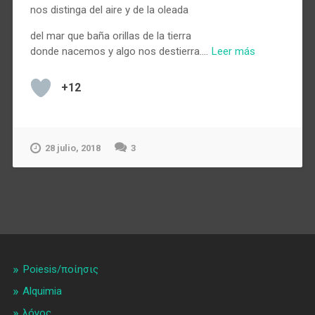
nos distinga del aire y de la oleada
del mar que baña orillas de la tierra
donde nacemos y algo nos destierra.…
Leer más
+12
28 julio, 2018
3
Poiesis/ποίησις
Alquimia
λóγος