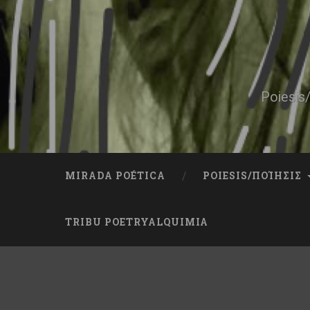
Skip
to
content
Search
Poiesis/
MIRADA POÉTICA
POIESIS/ΠΟΊΗΣΙΣ
TRIBU POETRYALQUIMIA