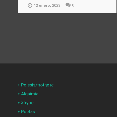
0
12 enero, 2023
Poiesis/ποίησις
Alquimia
λóγος
Poetas