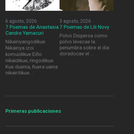
6 agosto, 2026
3 agosto, 2026
7 Poemas de Anastasia
7 Poemas de Lili Novy
Candre Yamacuri
Polvo Dispersa como
Nɨkaɨriyangodɨkue
polvo levecae la
penumbra sobre el día
Nɨkaɨriya izoi
doradocae el …
komuidɨkue Eiño
nɨkaɨdɨkue, rɨngodɨkue
Kue duenia, ñuera uaina
nɨkaɨritɨkue …
Primeras publicaciones