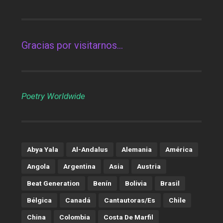
Gracias por visitarnos…
Poetry Worldwide
Abya Yala
Al-Andalus
Alemania
América
Angola
Argentina
Asia
Austria
Beat Generation
Benín
Bolivia
Brasil
Bélgica
Canadá
Cantautoras/es
Chile
China
Colombia
Costa De Marfil