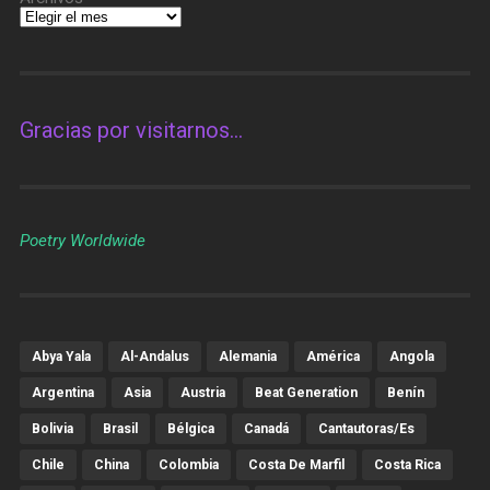
Gracias por visitarnos…
Poetry Worldwide
Abya Yala
Al-Andalus
Alemania
América
Angola
Argentina
Asia
Austria
Beat Generation
Benín
Bolivia
Brasil
Bélgica
Canadá
Cantautoras/es
Chile
China
Colombia
Costa De Marfil
Costa Rica