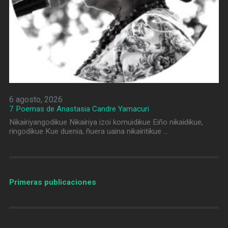
6 agosto, 2026
7 Poemas de Anastasia Candre Yamacuri
Nɨkaɨriyangodɨkue Nɨkaɨriya izoi komuidɨkue Eiño nɨkaɨdɨkue,
rɨngodɨkue Kue duenia, ñuera uaina nɨkaɨritɨkue …
Primeras publicaciones