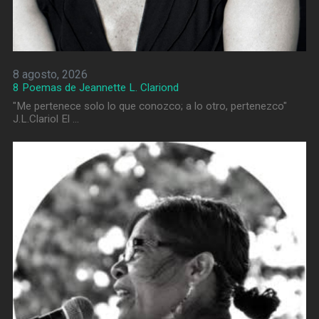
8 agosto, 2026
8 Poemas de Jeannette L. Clariond
"Me pertenece solo lo que conozco; a lo otro, pertenezco"
J.L.Clariol El …