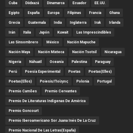
Cuba
Diidxazá
Dinamarca
Ecuador
EE.UU.
Egipto
España
Europa
Filipinas
Francia
Ghana
Grecia
Guatemala
India
Inglaterra
Irak
Irlanda
Irán
Italia
Japón
Kuwait
Las Imprescindibles
Las Sinsombrero
México
Nación Mapuche
Nación Maya
Nación Mixteca
Nación Tsotsil
Nicaragua
Nigeria
Náhuatl
Oceanía
Palestina
Paraguay
Perú
Poesía Experimental
Poetas
Poetas(Elles)
Poetas(Ellos)
Poiesis/ποίησις
Polonia
Portugal
Premio Camões
Premio Cervantes
Premio De Literaturas Indígenas De América
Premio Goncourt
Premio Iberoamericano Sor Juana Inés De La Cruz
Premio Nacional De Las Letras(España)