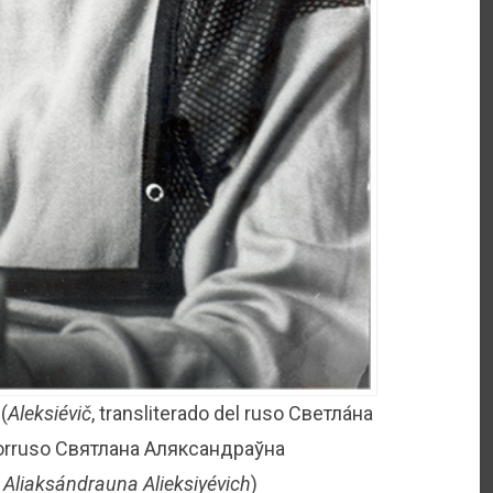
h
(
Aleksiévič
, transliterado del ruso Светла́на
lorruso Святлана Аляксандраўна
 Aliaksándrauna Alieksiyévich
)