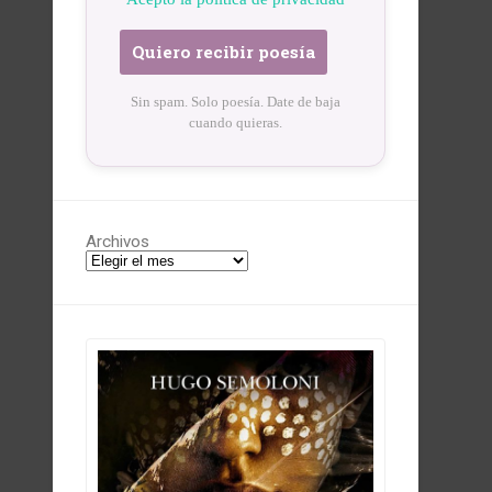
Sin spam. Solo poesía. Date de baja
cuando quieras.
Archivos