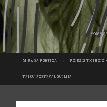
Skip
to
content
Search
Poiesis/
MIRADA POÉTICA
POIESIS/ΠΟΊΗΣΙΣ
TRIBU POETRYALQUIMIA