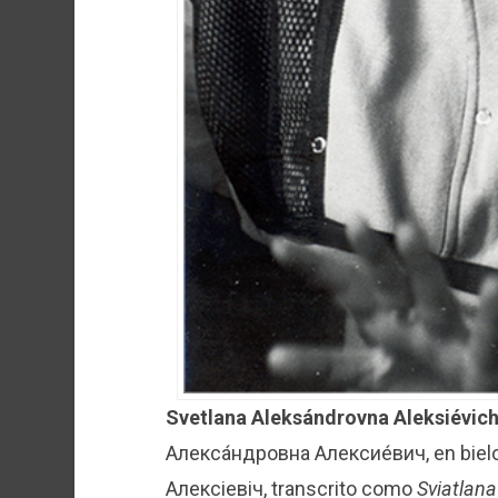
Svetlana Aleksándrovna Aleksiévic
Алекса́ндровна Алексие́вич, en bie
Алексіевіч, transcrito como
Sviatlana