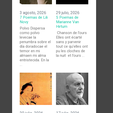
3 agosto, 2026
29 julio, 2026
7 Poemas de Lili
5 Poemas de
Novy
Marianne Van
Hirtum
Polvo Dispersa
como polvo
Chanson de l’ours
levecae la
Elles ont écarté
penumbra sobre el
sans y parvenir
día doradocae el
tout ce qu’elles ont
temor en mi
pu les cloches de
almaen mi alma
la nuit et l’ours …
entristecida. En la
…