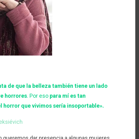
ta de que la belleza también tiene un lado
re horrores
. Por eso
para mí es tan
el horror que vivimos sería insoportable».
eksiévich
én queremos dar presencia a algunas mujeres