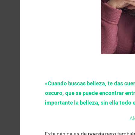
«Cuando buscas belleza, te das cuen
oscuro, que se puede encontrar ent
importante la belleza, sin ella todo 
Al
Esta página es de poesía pero tambi