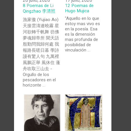
20 julio, 2026
17 julio, 2026
8 Poemas de Li
12 Poemas de
Hugo Mujica
Qingzhao 李清照
"Aquello en lo que
漁家傲 (Yujiao Ao)
estoy mas vivo es
天接雲濤連曉霧 星
en la poesía. Esa
河欲轉千帆舞 彷佛
es la dimensión
夢魂歸帝所 聞天語
mas profunda de
殷勤問我歸何處 我
posibilidad de
vinculación …
報路長嗟日暮 學詩
謾有驚人句 九萬裡
風鵬正舉 風休住 蓬
舟吹取三山去 -
Orgullo de los
pescadores en el
horizonte …