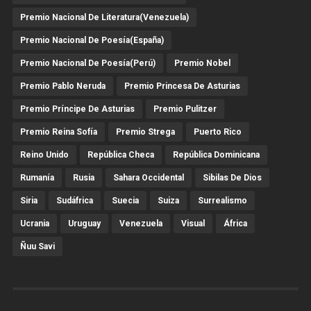
Premio Nacional De Literatura(Venezuela)
Premio Nacional De Poesía(España)
Premio Nacional De Poesía(Perú)
Premio Nobel
Premio Pablo Neruda
Premio Princesa De Asturias
Premio Príncipe De Asturias
Premio Pulitzer
Premio Reina Sofía
Premio Strega
Puerto Rico
Reino Unido
República Checa
República Dominicana
Rumanía
Rusia
Sahara Occidental
Sibilas De Dios
Siria
Sudáfrica
Suecia
Suiza
Surrealismo
Ucrania
Uruguay
Venezuela
Visual
África
Ñuu Savi