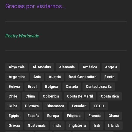
Gracias por visitarnos…
Poetry Worldwide
Abya Yala
Al-Andalus
Alemania
América
Angola
Argentina
Asia
Austria
Beat Generation
Benín
Bolivia
Brasil
Bélgica
Canadá
Cantautoras/es
Chile
China
Colombia
Costa De Marfil
Costa Rica
Cuba
Diidxazá
Dinamarca
Ecuador
EE.UU.
Egipto
España
Europa
Filipinas
Francia
Ghana
Grecia
Guatemala
India
Inglaterra
Irak
Irlanda