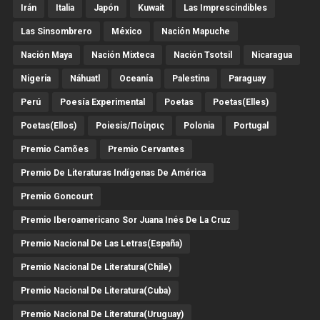
Irán
Italia
Japón
Kuwait
Las Imprescindibles
Las Sinsombrero
México
Nación Mapuche
Nación Maya
Nación Mixteca
Nación Tsotsil
Nicaragua
Nigeria
Náhuatl
Oceanía
Palestina
Paraguay
Perú
Poesía Experimental
Poetas
Poetas(Elles)
Poetas(Ellos)
Poiesis/ποίησις
Polonia
Portugal
Premio Camões
Premio Cervantes
Premio De Literaturas Indígenas De América
Premio Goncourt
Premio Iberoamericano Sor Juana Inés De La Cruz
Premio Nacional De Las Letras(España)
Premio Nacional De Literatura(Chile)
Premio Nacional De Literatura(Cuba)
Premio Nacional De Literatura(Uruguay)