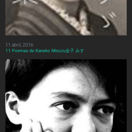
11 abril, 2016
11 Poemas de Kaneko Misuzu金子 みすゞ