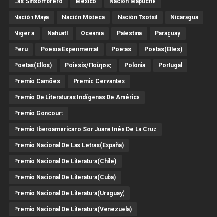
Las Sinsombrero
México
Nación Mapuche
Nación Maya
Nación Mixteca
Nación Tsotsil
Nicaragua
Nigeria
Náhuatl
Oceanía
Palestina
Paraguay
Perú
Poesía Experimental
Poetas
Poetas(Elles)
Poetas(Ellos)
Poiesis/ποίησις
Polonia
Portugal
Premio Camões
Premio Cervantes
Premio De Literaturas Indígenas De América
Premio Goncourt
Premio Iberoamericano Sor Juana Inés De La Cruz
Premio Nacional De Las Letras(España)
Premio Nacional De Literatura(Chile)
Premio Nacional De Literatura(Cuba)
Premio Nacional De Literatura(Uruguay)
Premio Nacional De Literatura(Venezuela)