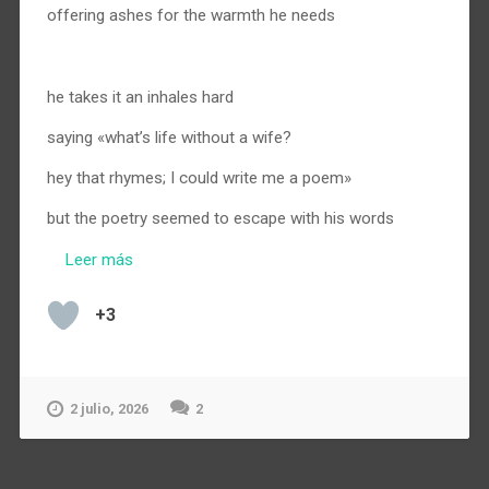
offering ashes for the warmth he needs
.
he takes it an inhales hard
saying «what’s life without a wife?
hey that rhymes; I could write me a poem»
but the poetry seemed to escape with his words
.…
Leer más
+3
2 julio, 2026
2