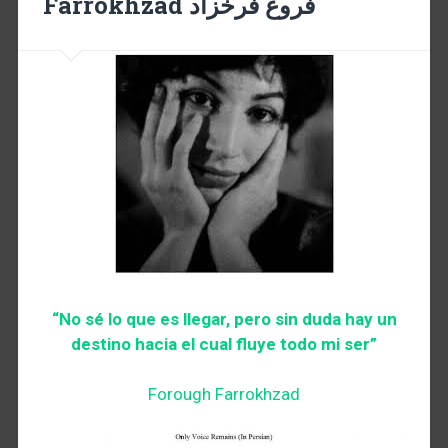
Farrokhzad فروغ فرخزاد
“No sé lo que es llegar, pero sin duda hay un
destino hacia el cual fluye todo mi ser”
Forough Farrokhzad