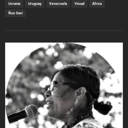
Ucrania
Uruguay
Venezuela
Visual
África
Ñuu Savi