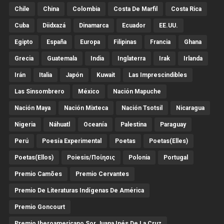
Chile
China
Colombia
Costa De Marfil
Costa Rica
Cuba
Diidxazá
Dinamarca
Ecuador
EE.UU.
Egipto
España
Europa
Filipinas
Francia
Ghana
Grecia
Guatemala
India
Inglaterra
Irak
Irlanda
Irán
Italia
Japón
Kuwait
Las Imprescindibles
Las Sinsombrero
México
Nación Mapuche
Nación Maya
Nación Mixteca
Nación Tsotsil
Nicaragua
Nigeria
Náhuatl
Oceanía
Palestina
Paraguay
Perú
Poesía Experimental
Poetas
Poetas(Elles)
Poetas(Ellos)
Poiesis/ποίησις
Polonia
Portugal
Premio Camões
Premio Cervantes
Premio De Literaturas Indígenas De América
Premio Goncourt
Premio Iberoamericano Sor Juana Inés De La Cruz