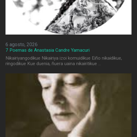
6 agosto, 2026
7 Poemas de Anastasia Candre Yamacuri
Nɨkaɨriyangodɨkue Nɨkaɨriya izoi komuidɨkue Eiño nɨkaɨdɨkue,
rɨngodɨkue Kue duenia, ñuera uaina nɨkaɨritɨkue …