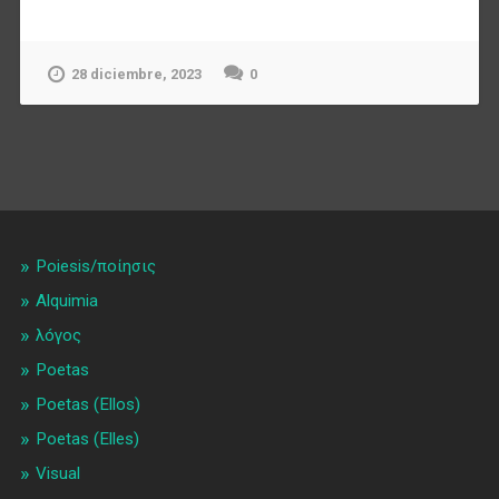
28 diciembre, 2023
0
Poiesis/ποίησις
Alquimia
λóγος
Poetas
Poetas (Ellos)
Poetas (Elles)
Visual