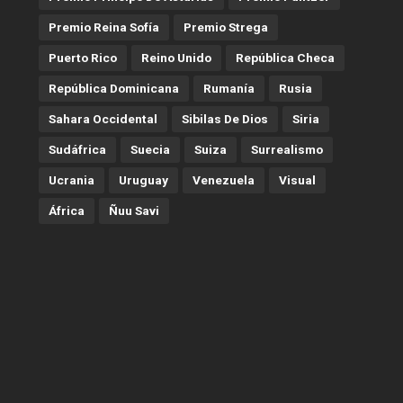
Premio Reina Sofía
Premio Strega
Puerto Rico
Reino Unido
República Checa
República Dominicana
Rumanía
Rusia
Sahara Occidental
Sibilas De Dios
Siria
Sudáfrica
Suecia
Suiza
Surrealismo
Ucrania
Uruguay
Venezuela
Visual
África
Ñuu Savi