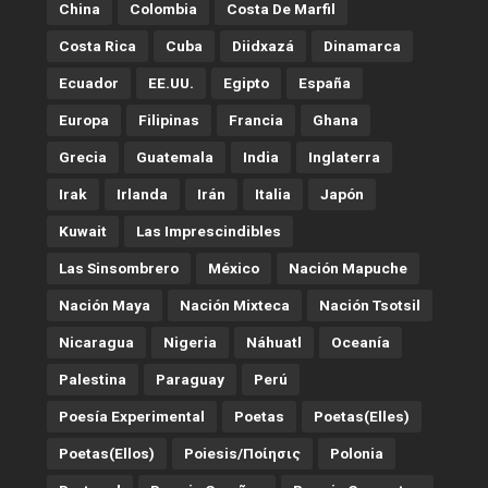
China
Colombia
Costa De Marfil
Costa Rica
Cuba
Diidxazá
Dinamarca
Ecuador
EE.UU.
Egipto
España
Europa
Filipinas
Francia
Ghana
Grecia
Guatemala
India
Inglaterra
Irak
Irlanda
Irán
Italia
Japón
Kuwait
Las Imprescindibles
Las Sinsombrero
México
Nación Mapuche
Nación Maya
Nación Mixteca
Nación Tsotsil
Nicaragua
Nigeria
Náhuatl
Oceanía
Palestina
Paraguay
Perú
Poesía Experimental
Poetas
Poetas(Elles)
Poetas(Ellos)
Poiesis/ποίησις
Polonia