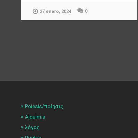
0
27 enero, 2024
Poiesis/ποίησις
Alquimia
λóγος
Poetas