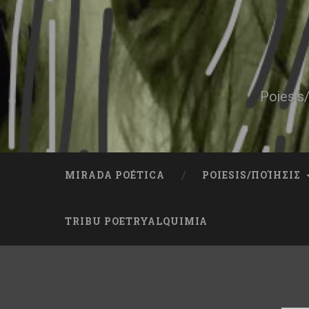
Skip
to
content
Search
Poiesis/
MIRADA POÉTICA
POIESIS/ΠΟΊΗΣΙΣ
TRIBU POETRYALQUIMIA
CAT