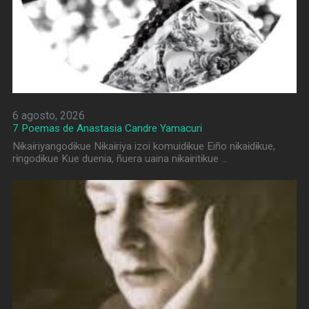
6 agosto, 2026
7 Poemas de Anastasia Candre Yamacuri
Nɨkaɨriyangodɨkue Nɨkaɨriya izoi komuidɨkue Eiño nɨkaɨdɨkue,
rɨngodɨkue Kue duenia, ñuera uaina nɨkaɨritɨkue …