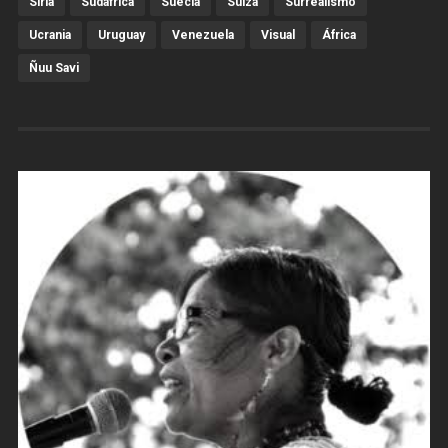
Siria
Sudáfrica
Suecia
Suiza
Surrealismo
Ucrania
Uruguay
Venezuela
Visual
África
Ñuu Savi