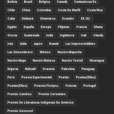
Bolivia
Brasil
Bélgica
Canadá
Cantautoras/es
Chile
China
Colombia
Costa De Marfil
Costa Rica
Cuba
Diidxazá
Dinamarca
Ecuador
EE.UU.
Egipto
España
Europa
Filipinas
Francia
Ghana
Grecia
Guatemala
India
Inglaterra
Irak
Irlanda
Irán
Italia
Japón
Kuwait
Las Imprescindibles
Las Sinsombrero
México
Nación Mapuche
Nación Maya
Nación Mixteca
Nación Tsotsil
Nicaragua
Nigeria
Náhuatl
Oceanía
Palestina
Paraguay
Perú
Poesía Experimental
Poetas
Poetas(Elles)
Poetas(Ellos)
Poiesis/ποίησις
Polonia
Portugal
Premio Camões
Premio Cervantes
Premio De Literaturas Indígenas De América
Premio Goncourt