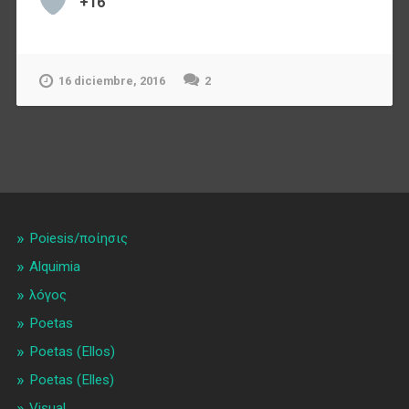
+16
16 diciembre, 2016
2
Poiesis/ποίησις
Alquimia
λóγος
Poetas
Poetas (Ellos)
Poetas (Elles)
Visual