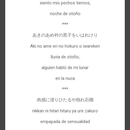
siento mis pechos tiernos,
noche de otoño
***
あきのあめ衿の黒子をいはれけり
Aki no ame eri no hokuro o iwarekeri
lluvia de otoño;
alguien habló de mi lunar
en la nuca
***
肉感に浸りひたるや熱れ石榴
nikkan ni hitari hitaru ya ure zakuro
empapada de sensualidad