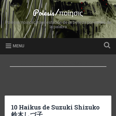
Skip
to
Poiesis/ποίησις
Search
content
Poiesis/ποίησις,manifestación de la belleza por medio de
la palabra
MENU
CATEGORÍA:
SUZUKI SHIZUKO 鈴木しづ子-JAPÓN
10 Haikus de Suzuki Shizuko
鈴木しづ子