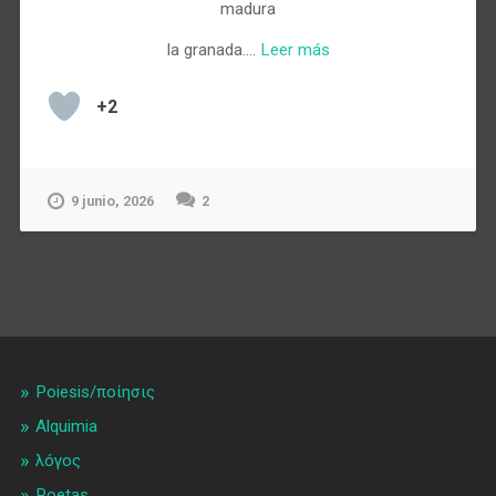
madura
la granada.…
Leer más
+2
9 junio, 2026
2
Poiesis/ποίησις
Alquimia
λóγος
Poetas