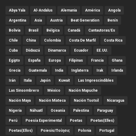
Abya Yala
Al-Andalus
Alemania
América
Angola
Argentina
Asia
Austria
Beat Generation
Benín
Bolivia
Brasil
Bélgica
Canadá
Cantautoras/es
Chile
China
Colombia
Costa De Marfil
Costa Rica
Cuba
Diidxazá
Dinamarca
Ecuador
EE.UU.
Egipto
España
Europa
Filipinas
Francia
Ghana
Grecia
Guatemala
India
Inglaterra
Irak
Irlanda
Irán
Italia
Japón
Kuwait
Las Imprescindibles
Las Sinsombrero
México
Nación Mapuche
Nación Maya
Nación Mixteca
Nación Tsotsil
Nicaragua
Nigeria
Náhuatl
Oceanía
Palestina
Paraguay
Perú
Poesía Experimental
Poetas
Poetas(Elles)
Poetas(Ellos)
Poiesis/ποίησις
Polonia
Portugal