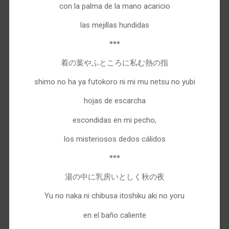
con la palma de la mano acaricio
las mejillas hundidas
***
着の葉やふところに私む熱の指
shimo no ha ya futokoro ni mi mu netsu no yubi
hojas de escarcha
escondidas en mi pecho,
los misteriosos dedos cálidos
***
湯の中に乳房いとしく秋の夜
Yu no naka ni chibusa itoshiku aki no yoru
en el baño caliente