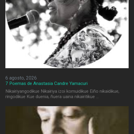
6 agosto, 2026
7 Poemas de Anastasia Candre Yamacuri
Nɨkaɨriyangodɨkue Nɨkaɨriya izoi komuidɨkue Eiño nɨkaɨdɨkue,
rɨngodɨkue Kue duenia, ñuera uaina nɨkaɨritɨkue …