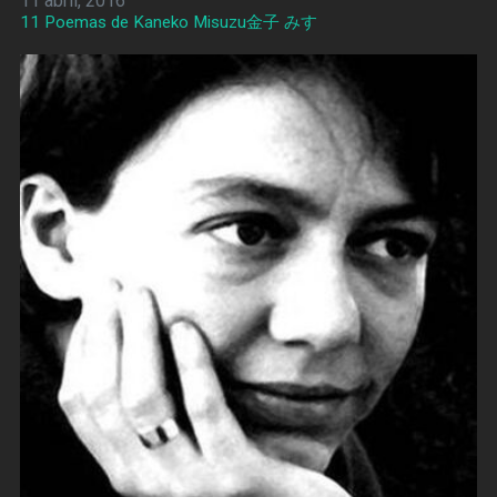
11 abril, 2016
11 Poemas de Kaneko Misuzu金子 みすゞ