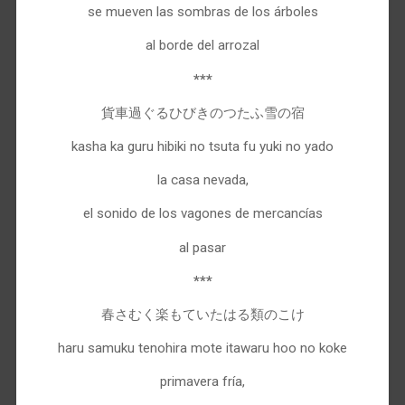
se mueven las sombras de los árboles
al borde del arrozal
***
貨車過ぐるひびきのつたふ雪の宿
kasha ka guru hibiki no tsuta fu yuki no yado
la casa nevada,
el sonido de los vagones de mercancías
al pasar
***
春さむく楽もていたはる類のこけ
haru samuku tenohira mote itawaru hoo no koke
primavera fría,