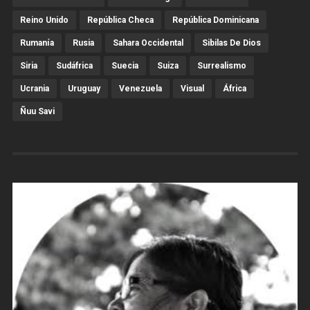
Reino Unido
República Checa
República Dominicana
Rumanía
Rusia
Sahara Occidental
Sibilas De Dios
Siria
Sudáfrica
Suecia
Suiza
Surrealismo
Ucrania
Uruguay
Venezuela
Visual
África
Ñuu Savi