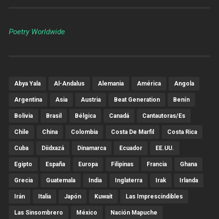
Poetry Worldwide
Abya Yala
Al-Andalus
Alemania
América
Angola
Argentina
Asia
Austria
Beat Generation
Benín
Bolivia
Brasil
Bélgica
Canadá
Cantautoras/es
Chile
China
Colombia
Costa De Marfil
Costa Rica
Cuba
Diidxazá
Dinamarca
Ecuador
EE.UU.
Egipto
España
Europa
Filipinas
Francia
Ghana
Grecia
Guatemala
India
Inglaterra
Irak
Irlanda
Irán
Italia
Japón
Kuwait
Las Imprescindibles
Las Sinsombrero
México
Nación Mapuche