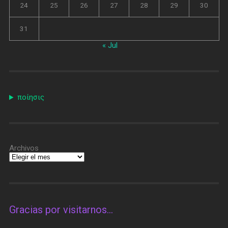
24
25
26
27
28
29
30
31
« Jul
ποίησις
Archivos
Gracias por visitarnos…