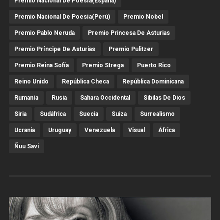
Premio Nacional De Poesía(España)
Premio Nacional De Poesía(Perú)
Premio Nobel
Premio Pablo Neruda
Premio Princesa De Asturias
Premio Príncipe De Asturias
Premio Pulitzer
Premio Reina Sofía
Premio Strega
Puerto Rico
Reino Unido
República Checa
República Dominicana
Rumanía
Rusia
Sahara Occidental
Sibilas De Dios
Siria
Sudáfrica
Suecia
Suiza
Surrealismo
Ucrania
Uruguay
Venezuela
Visual
África
Ñuu Savi