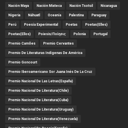
Nación Maya
Nación Mixteca
Nación Tsotsil
Nicaragua
Nigeria
Náhuatl
Oceanía
Palestina
Paraguay
Perú
Poesía Experimental
Poetas
Poetas(Elles)
Poetas(Ellos)
Poiesis/ποίησις
Polonia
Portugal
Premio Camões
Premio Cervantes
Premio De Literaturas Indígenas De América
Premio Goncourt
Premio Iberoamericano Sor Juana Inés De La Cruz
Premio Nacional De Las Letras(España)
Premio Nacional De Literatura(Chile)
Premio Nacional De Literatura(Cuba)
Premio Nacional De Literatura(Uruguay)
Premio Nacional De Literatura(Venezuela)