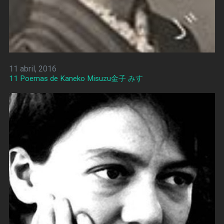
11 abril, 2016
11 Poemas de Kaneko Misuzu金子 みすゞ