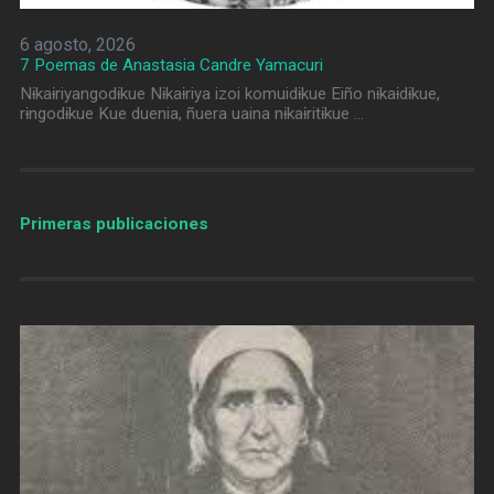
6 agosto, 2026
7 Poemas de Anastasia Candre Yamacuri
Nɨkaɨriyangodɨkue Nɨkaɨriya izoi komuidɨkue Eiño nɨkaɨdɨkue,
rɨngodɨkue Kue duenia, ñuera uaina nɨkaɨritɨkue …
Primeras publicaciones