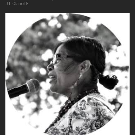
J.L.Clariol El …