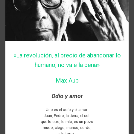
«La revolución, al precio de abandonar lo
humano, no vale la pena»
Max Aub
Odio y amor
Uno es el odio y el amor
-Juan, Pedro, la tierra, el sol-
que lo otro, lo mío, es un pozo
mudo, ciego, manco, sordo,
a lo topo,