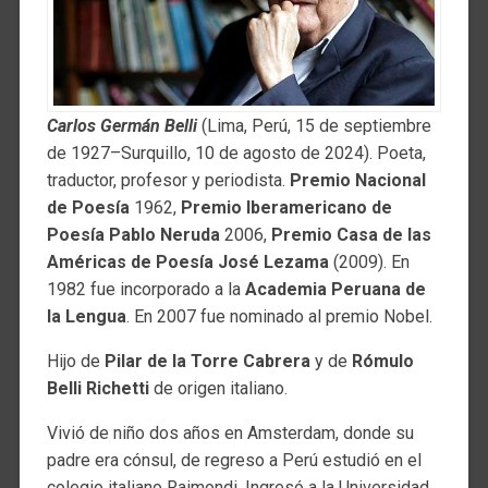
Carlos Germán Belli
(Lima, Perú, 15 de septiembre
de 1927–Surquillo, 10 de agosto de 2024). Poeta,
traductor, profesor y periodista.
Premio Nacional
de Poesía
1962,
Premio Iberamericano de
Poesía Pablo Neruda
2006,
Premio Casa de las
Américas de Poesía José Lezama
(2009). En
1982 fue incorporado a la
Academia Peruana de
la Lengua
. En 2007 fue nominado al premio Nobel.
Hijo de
Pilar de la Torre Cabrera
y de
Rómulo
Belli Richetti
de origen italiano.
Vivió de niño dos años en Amsterdam, donde su
padre era cónsul, de regreso a Perú estudió en el
colegio italiano Raimondi. Ingresó a la Universidad